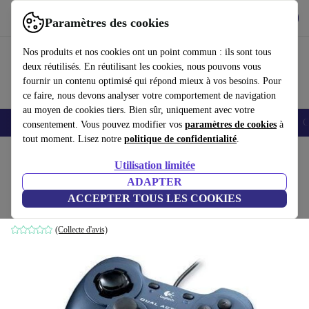
Télécharger l'application
Télécharger
Paramètres des cookies
Utilisez refurbed rapidement et facilement
Nos produits et nos cookies ont un point commun : ils sont tous
deux réutilisés. En réutilisant les cookies, nous pouvons vous
fournir un contenu optimisé qui répond mieux à vos besoins. Pour
ce faire, nous devons analyser votre comportement de navigation
au moyen de cookies tiers. Bien sûr, uniquement avec votre
Smartphones
Laptops
Tablettes
Montres connectées
Accessoires
C
consentement. Vous pouvez modifier vos
paramètres de cookies
à
tout moment. Lisez notre
politique de confidentialité
.
Accueil
Produits
Accessoires
Accessoires Ordinateur
Utilisation limitée
ADAPTER
Logitech Dual Action manette de jeu
ACCEPTER TOUS LES COOKIES
Gris
(Collecte d'avis)