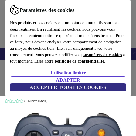
Télécharger l'application
Télécharger
Paramètres des cookies
Utilisez refurbed rapidement et facilement
Nos produits et nos cookies ont un point commun : ils sont tous
deux réutilisés. En réutilisant les cookies, nous pouvons vous
fournir un contenu optimisé qui répond mieux à vos besoins. Pour
ce faire, nous devons analyser votre comportement de navigation
au moyen de cookies tiers. Bien sûr, uniquement avec votre
Smartphones
Laptops
Tablettes
Montres connectées
Accessoires
C
consentement. Vous pouvez modifier vos
paramètres de cookies
à
tout moment. Lisez notre
politique de confidentialité
.
Accueil
Produits
Accessoires
Accessoires Ordinateur
Utilisation limitée
ADAPTER
Logitech F310
ACCEPTER TOUS LES COOKIES
Bleu
(Collecte d'avis)