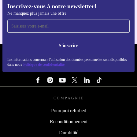
Inscrivez-vous à notre newsletter!
Téléchargez l'application refurbed
Ne manquez plus jamais une offre
Pour iOS et Android
S'inscrire
REFURBED LUXEMBOURG - RETHINK NEW.
Les informations concernant l'utilisation des données personnelles sont disponibles
dans notre
Politique de confidentialité
SUIVEZ-NOUS
COMPAGNIE
Pourquoi refurbed
Reconditionnement
Durabilité