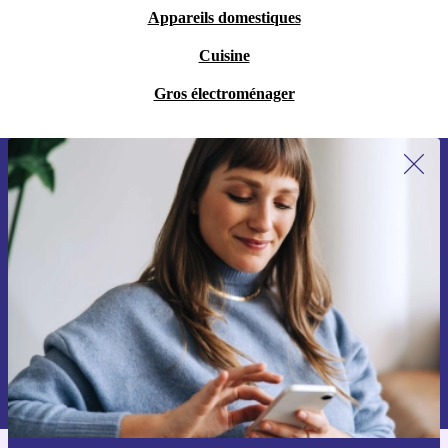
Appareils domestiques
Cuisine
Gros électroménager
Recevoir offres et infos de refurbed
par mail
Ne manquez plus aucune offre.
S'inscrire
Retrouvez les informations sur l'utilisation des données personnelles
dans notre
politique de confidentialité
.