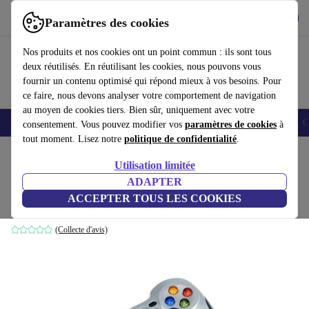
Télécharger l'application
Télécharger
Paramètres des cookies
Utilisez refurbed rapidement et facilement
Nos produits et nos cookies ont un point commun : ils sont tous
deux réutilisés. En réutilisant les cookies, nous pouvons vous
fournir un contenu optimisé qui répond mieux à vos besoins. Pour
ce faire, nous devons analyser votre comportement de navigation
au moyen de cookies tiers. Bien sûr, uniquement avec votre
Smartphones
Laptops
Tablettes
Montres connectées
Accessoires
C
consentement. Vous pouvez modifier vos
paramètres de cookies
à
tout moment. Lisez notre
politique de confidentialité
.
Accueil
Produits
Accessoires
Accessoires Ordinateur
Utilisation limitée
ADAPTER
Logitech F710 gamepad sans fil
ACCEPTER TOUS LES COOKIES
Argent/Noir
(Collecte d'avis)