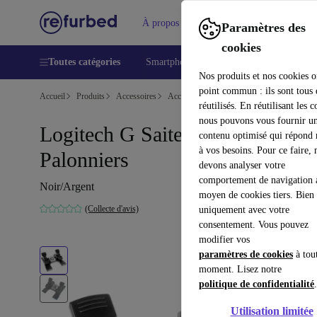
À propos
Aide
Paramètres des
cookies
Toutes catégories
Smartphones
Laptops
Tablettes
Nos produits et nos cookies o
point commun : ils sont tous
Accueil
Produits
Accessoires
Accessoires Ordinateur
réutilisés. En réutilisant les c
nous pouvons vous fournir u
Logitech G Saitek Pro Flight
contenu optimisé qui répond
à vos besoins. Pour ce faire, 
Palonniers
devons analyser votre
comportement de navigation 
Noir/Argent
moyen de cookies tiers. Bien 
(Collecte d'avis)
uniquement avec votre
consentement. Vous pouvez
modifier vos
paramètres de cookies
à tou
moment. Lisez notre
politique de confidentialité
.
Utilisation limitée