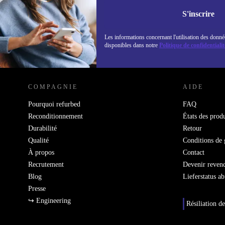
Retrouvez les i
politique de co
S'inscrire
Les informations concernant l'utilisation des donné
disponibles dans notre
Politique de confidentialit
REFURBED LUXEMBOURG - RETHINK NEW.
COMPAGNIE
AIDE
Pourquoi refurbed
FAQ
Reconditionnement
États des produ
Durabilité
Retour
Qualité
Conditions de 
À propos
Contact
Recrutement
Devenir reven
Blog
Lieferstatus a
Presse
↪ Engineering
Résiliation de