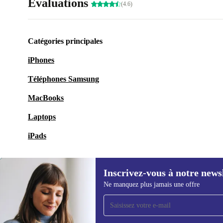
Évaluations
(4.6)
Catégories principales
iPhones
Téléphones Samsung
MacBooks
Laptops
iPads
Inscrivez-vous à notre news
Ne manquez plus jamais une offre
Recevoir offres et infos de
refurbed par mail
Ne manquez plus aucune offre.