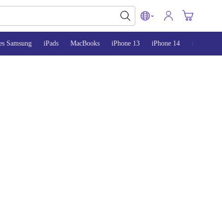
es Samsung
iPads
MacBooks
iPhone 13
iPhone 14
iPhone 15