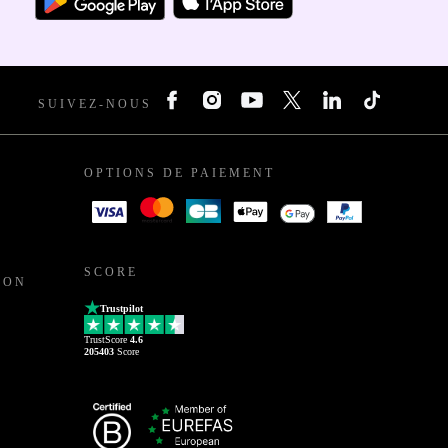
SUIVEZ-NOUS
OPTIONS DE PAIEMENT
SCORE
ION
Trustpilot
TrustScore
4.6
205403
Score