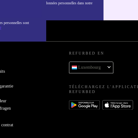
nformations sur l'utilisation des données personnelles dans notre
nfidentialité
.
es personnelles sont
é
REFURBED EN
Luxembourg
its
garantie
TÉLÉCHARGEZ L'APPLICAT
REFURBED
deur
bfragen
 contrat