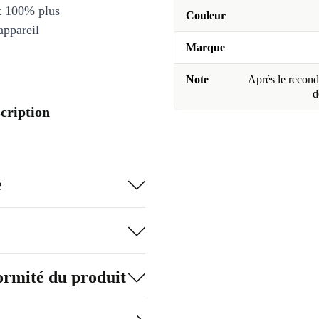
et 100% plus
Couleur
appareil
Marque
Note
Aprés le recondi
d
scription
é
formité du produit