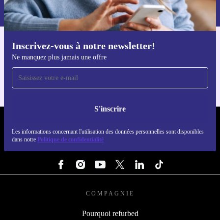
dans notre
politique de confidentialité
.
Inscrivez-vous à notre newsletter!
Téléchargez l'application refurbed
Ne manquez plus jamais une offre
Pour iOS et Android
S'inscrire
REFURBED LUXEMBOURG - RETHINK NEW.
Les informations concernant l'utilisation des données personnelles sont disponibles
dans notre
Politique de confidentialité
SUIVEZ-NOUS
COMPAGNIE
Pourquoi refurbed