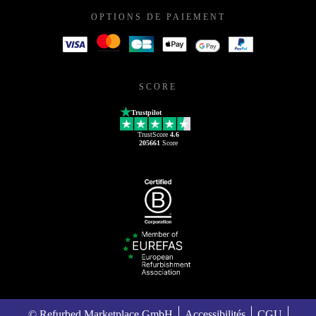
OPTIONS DE PAIEMENT
SCORE
Trustpilot
TrustScore
4.6
205661
Score
© Refurbed Marketplace GmbH
Accessibilités
CGU