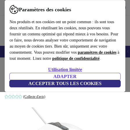
Télécharger l'application
Télécharger
Paramètres des cookies
Utilisez refurbed rapidement et facilement
Nos produits et nos cookies ont un point commun : ils sont tous
deux réutilisés. En réutilisant les cookies, nous pouvons vous
fournir un contenu optimisé qui répond mieux à vos besoins. Pour
ce faire, nous devons analyser votre comportement de navigation
au moyen de cookies tiers. Bien sûr, uniquement avec votre
Smartphones
Laptops
Tablettes
Montres connectées
Accessoires
C
consentement. Vous pouvez modifier vos
paramètres de cookies
à
tout moment. Lisez notre
politique de confidentialité
.
Accueil
Produits
Accessoires
Accessoires Ordinateur
Souris
Utilisation limitée
ADAPTER
Logitech G203 Lightsync
ACCEPTER TOUS LES COOKIES
Blanc
(Collecte d'avis)