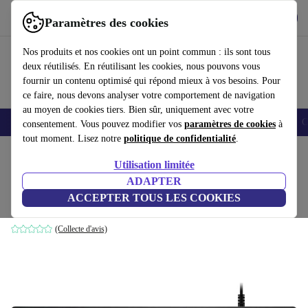
Télécharger l'application
Télécharger
Paramètres des cookies
Utilisez refurbed rapidement et facilement
Nos produits et nos cookies ont un point commun : ils sont tous
deux réutilisés. En réutilisant les cookies, nous pouvons vous
fournir un contenu optimisé qui répond mieux à vos besoins. Pour
ce faire, nous devons analyser votre comportement de navigation
au moyen de cookies tiers. Bien sûr, uniquement avec votre
Smartphones
Laptops
Tablettes
Montres connectées
Accessoires
C
consentement. Vous pouvez modifier vos
paramètres de cookies
à
tout moment. Lisez notre
politique de confidentialité
.
Accueil
Produits
Accessoires
Accessoires Ordinateur
Claviers
Utilisation limitée
ADAPTER
Logitech G512 Carbon
ACCEPTER TOUS LES COOKIES
Kaihua GX-BLUE | Noir | UK
(Collecte d'avis)