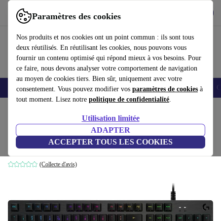
Télécharger l'application
Télécharger
Paramètres des cookies
Utilisez refurbed rapidement et facilement
Nos produits et nos cookies ont un point commun : ils sont tous
deux réutilisés. En réutilisant les cookies, nous pouvons vous
fournir un contenu optimisé qui répond mieux à vos besoins. Pour
ce faire, nous devons analyser votre comportement de navigation
au moyen de cookies tiers. Bien sûr, uniquement avec votre
Smartphones
Laptops
Tablettes
Montres connectées
Accessoires
C
consentement. Vous pouvez modifier vos
paramètres de cookies
à
tout moment. Lisez notre
politique de confidentialité
.
Accueil
Produits
Accessoires
Accessoires Ordinateur
Claviers
Utilisation limitée
ADAPTER
Logitech G513 Carbone
ACCEPTER TOUS LES COOKIES
Kaihua GX-BLUE | Noir | BE
(Collecte d'avis)