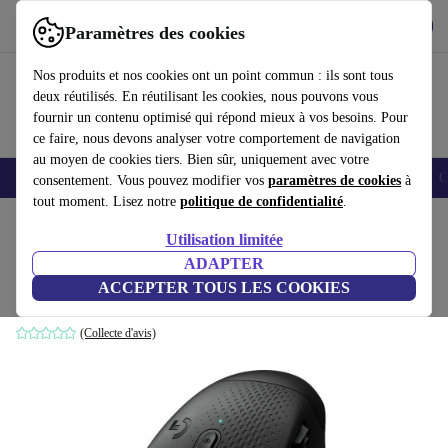
Télécharger l'application
Télécharger
Paramètres des cookies
Utilisez refurbed rapidement et facilement
Nos produits et nos cookies ont un point commun : ils sont tous
deux réutilisés. En réutilisant les cookies, nous pouvons vous
fournir un contenu optimisé qui répond mieux à vos besoins. Pour
ce faire, nous devons analyser votre comportement de navigation
au moyen de cookies tiers. Bien sûr, uniquement avec votre
Smartphones
Laptops
Tablettes
Montres connectées
Accessoires
C
consentement. Vous pouvez modifier vos
paramètres de cookies
à
tout moment. Lisez notre
politique de confidentialité
.
Accueil
Produits
Accessoires
Accessoires Ordinateur
Souris
Utilisation limitée
ADAPTER
Logitech G604 Lightspeed
ACCEPTER TOUS LES COOKIES
Noir
(Collecte d'avis)