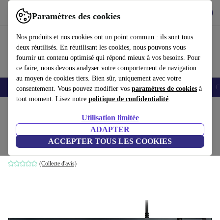
Télécharger l'application
Télécharger
Paramètres des cookies
Utilisez refurbed rapidement et facilement
Nos produits et nos cookies ont un point commun : ils sont tous
deux réutilisés. En réutilisant les cookies, nous pouvons vous
fournir un contenu optimisé qui répond mieux à vos besoins. Pour
ce faire, nous devons analyser votre comportement de navigation
au moyen de cookies tiers. Bien sûr, uniquement avec votre
Smartphones
Laptops
Tablettes
Montres connectées
Accessoires
C
consentement. Vous pouvez modifier vos
paramètres de cookies
à
tout moment. Lisez notre
politique de confidentialité
.
Accueil
Produits
Accessoires
Accessoires Ordinateur
Claviers
Utilisation limitée
ADAPTER
Logitech G815 Lightsync RGB
ACCEPTER TOUS LES COOKIES
Kaihua GL Clicky | Noir | ND
(Collecte d'avis)