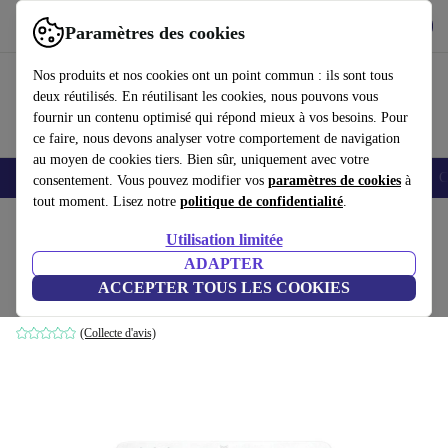
Télécharger l'application
Télécharger
Paramètres des cookies
Utilisez refurbed rapidement et facilement
Nos produits et nos cookies ont un point commun : ils sont tous
deux réutilisés. En réutilisant les cookies, nous pouvons vous
fournir un contenu optimisé qui répond mieux à vos besoins. Pour
ce faire, nous devons analyser votre comportement de navigation
au moyen de cookies tiers. Bien sûr, uniquement avec votre
Smartphones
Laptops
Tablettes
Montres connectées
Accessoires
C
consentement. Vous pouvez modifier vos
paramètres de cookies
à
tout moment. Lisez notre
politique de confidentialité
.
Accueil
Produits
Accessoires
Accessoires Ordinateur
Claviers
Utilisation limitée
ADAPTER
Logitech K380 Mac
ACCEPTER TOUS LES COOKIES
Blanc | US
(Collecte d'avis)