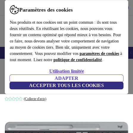
Télécharger l'application
Télécharger
Paramètres des cookies
Utilisez refurbed rapidement et facilement
Nos produits et nos cookies ont un point commun : ils sont tous
deux réutilisés. En réutilisant les cookies, nous pouvons vous
fournir un contenu optimisé qui répond mieux à vos besoins. Pour
ce faire, nous devons analyser votre comportement de navigation
au moyen de cookies tiers. Bien sûr, uniquement avec votre
Smartphones
Laptops
Tablettes
Montres connectées
Accessoires
C
consentement. Vous pouvez modifier vos
paramètres de cookies
à
tout moment. Lisez notre
politique de confidentialité
.
Accueil
Produits
Accessoires
Accessoires Ordinateur
Claviers
Utilisation limitée
ADAPTER
Logitech K580
ACCEPTER TOUS LES COOKIES
Noir | US
(Collecte d'avis)