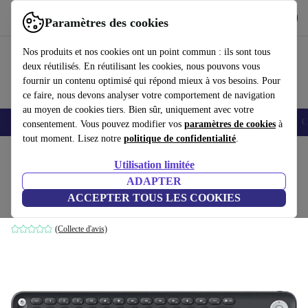
Télécharger l'application
Télécharger
Paramètres des cookies
Utilisez refurbed rapidement et facilement
Nos produits et nos cookies ont un point commun : ils sont tous
deux réutilisés. En réutilisant les cookies, nous pouvons vous
fournir un contenu optimisé qui répond mieux à vos besoins. Pour
ce faire, nous devons analyser votre comportement de navigation
au moyen de cookies tiers. Bien sûr, uniquement avec votre
Smartphones
Laptops
Tablettes
Montres connectées
Accessoires
C
consentement. Vous pouvez modifier vos
paramètres de cookies
à
tout moment. Lisez notre
politique de confidentialité
.
Accueil
Produits
Accessoires
Accessoires Ordinateur
Claviers
Utilisation limitée
ADAPTER
Logitech K600
ACCEPTER TOUS LES COOKIES
Noir | US
(Collecte d'avis)