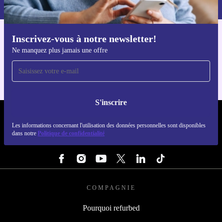
Inscrivez-vous à notre newsletter!
Téléchargez l'application refurbed
Ne manquez plus jamais une offre
Pour iOS et Android
S'inscrire
REFURBED LUXEMBOURG - RETHINK NEW.
Les informations concernant l'utilisation des données personnelles sont disponibles
dans notre
Politique de confidentialité
SUIVEZ-NOUS
COMPAGNIE
Pourquoi refurbed