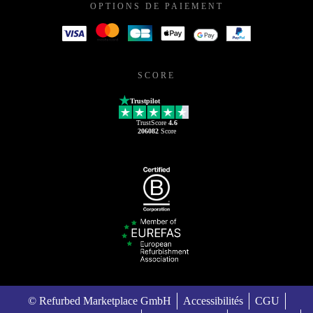
OPTIONS DE PAIEMENT
SCORE
Trustpilot
TrustScore
4.6
206082
Score
© Refurbed Marketplace GmbH
Accessibilités
CGU