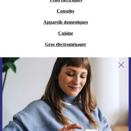
Consoles
Appareils domestiques
Cuisine
Gros électroménager
Recevoir offres et infos de refurbed
par mail
Ne manquez plus aucune offre.
S'inscrire
Retrouvez les informations sur l'utilisation des données personnelles
dans notre
politique de confidentialité
.