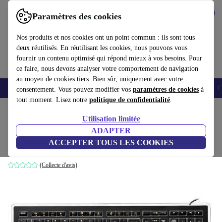
Télécharger l'application
Télécharger
Paramètres des cookies
Utilisez refurbed rapidement et facilement
Nos produits et nos cookies ont un point commun : ils sont tous
deux réutilisés. En réutilisant les cookies, nous pouvons vous
fournir un contenu optimisé qui répond mieux à vos besoins. Pour
ce faire, nous devons analyser votre comportement de navigation
au moyen de cookies tiers. Bien sûr, uniquement avec votre
Smartphones
Laptops
Tablettes
Montres connectées
Accessoires
C
consentement. Vous pouvez modifier vos
paramètres de cookies
à
tout moment. Lisez notre
politique de confidentialité
.
Accueil
Produits
Accessoires
Accessoires Ordinateur
Claviers
Utilisation limitée
ADAPTER
Logitech K740
ACCEPTER TOUS LES COOKIES
Noir | US
(Collecte d'avis)