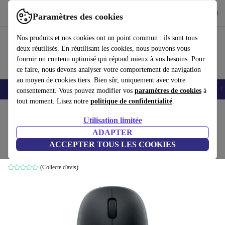
Télécharger l'application
Télécharger
Paramètres des cookies
Utilisez refurbed rapidement et facilement
Nos produits et nos cookies ont un point commun : ils sont tous
deux réutilisés. En réutilisant les cookies, nous pouvons vous
fournir un contenu optimisé qui répond mieux à vos besoins. Pour
ce faire, nous devons analyser votre comportement de navigation
au moyen de cookies tiers. Bien sûr, uniquement avec votre
Smartphones
Laptops
Tablettes
Montres connectées
Accessoires
C
consentement. Vous pouvez modifier vos
paramètres de cookies
à
tout moment. Lisez notre
politique de confidentialité
.
Accueil
Produits
Accessoires
Accessoires Ordinateur
Souris
Utilisation limitée
ADAPTER
Logitech M165
ACCEPTER TOUS LES COOKIES
Noir/Gris
(Collecte d'avis)