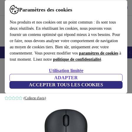
Télécharger l'application
Télécharger
Paramètres des cookies
Utilisez refurbed rapidement et facilement
Nos produits et nos cookies ont un point commun : ils sont tous
deux réutilisés. En réutilisant les cookies, nous pouvons vous
fournir un contenu optimisé qui répond mieux à vos besoins. Pour
ce faire, nous devons analyser votre comportement de navigation
au moyen de cookies tiers. Bien sûr, uniquement avec votre
Smartphones
Laptops
Tablettes
Montres connectées
Accessoires
C
consentement. Vous pouvez modifier vos
paramètres de cookies
à
tout moment. Lisez notre
politique de confidentialité
.
Accueil
Produits
Accessoires
Accessoires Ordinateur
Souris
Utilisation limitée
ADAPTER
Logitech M220 silencieux
ACCEPTER TOUS LES COOKIES
Noir
(Collecte d'avis)