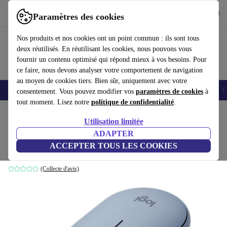
Télécharger l'application
Télécharger
Paramètres des cookies
Utilisez refurbed rapidement et facilement
Nos produits et nos cookies ont un point commun : ils sont tous
deux réutilisés. En réutilisant les cookies, nous pouvons vous
fournir un contenu optimisé qui répond mieux à vos besoins. Pour
ce faire, nous devons analyser votre comportement de navigation
au moyen de cookies tiers. Bien sûr, uniquement avec votre
Smartphones
Laptops
Tablettes
Montres connectées
Accessoires
C
consentement. Vous pouvez modifier vos
paramètres de cookies
à
tout moment. Lisez notre
politique de confidentialité
.
Accueil
Produits
Accessoires
Accessoires Ordinateur
Souris
Utilisation limitée
ADAPTER
Logitech M350 Pebble
ACCEPTER TOUS LES COOKIES
Bleu/Gris
(Collecte d'avis)