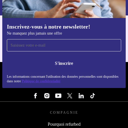
dans notre
politique de confidentialité
.
Inscrivez-vous à notre newsletter!
Téléchargez l'application refurbed
Ne manquez plus jamais une offre
Pour iOS et Android
S'inscrire
REFURBED LUXEMBOURG - RETHINK NEW.
Les informations concernant l'utilisation des données personnelles sont disponibles
dans notre
Politique de confidentialité
SUIVEZ-NOUS
COMPAGNIE
Pourquoi refurbed