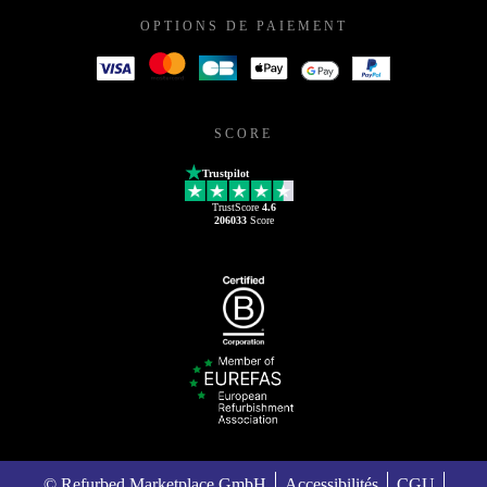
OPTIONS DE PAIEMENT
SCORE
Trustpilot
TrustScore
4.6
206033
Score
© Refurbed Marketplace GmbH
Accessibilités
CGU