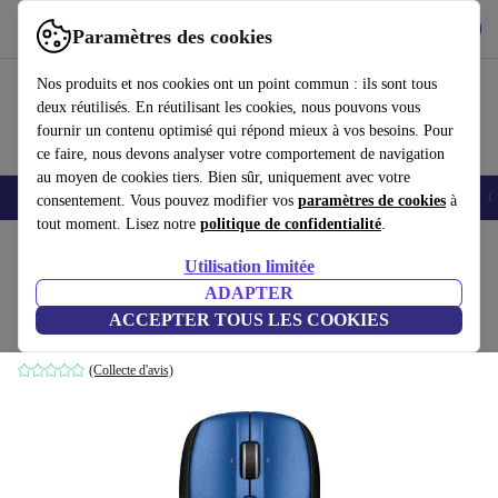
Télécharger l'application
Télécharger
Paramètres des cookies
Utilisez refurbed rapidement et facilement
Nos produits et nos cookies ont un point commun : ils sont tous
deux réutilisés. En réutilisant les cookies, nous pouvons vous
fournir un contenu optimisé qui répond mieux à vos besoins. Pour
ce faire, nous devons analyser votre comportement de navigation
au moyen de cookies tiers. Bien sûr, uniquement avec votre
Smartphones
Laptops
Tablettes
Montres connectées
Accessoires
C
consentement. Vous pouvez modifier vos
paramètres de cookies
à
tout moment. Lisez notre
politique de confidentialité
.
Accueil
Produits
Accessoires
Accessoires Ordinateur
Souris
Utilisation limitée
ADAPTER
Logitech M515
ACCEPTER TOUS LES COOKIES
Bleu
(Collecte d'avis)