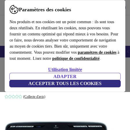
Télécharger l'application
Télécharger
Paramètres des cookies
Utilisez refurbed rapidement et facilement
Nos produits et nos cookies ont un point commun : ils sont tous
deux réutilisés. En réutilisant les cookies, nous pouvons vous
fournir un contenu optimisé qui répond mieux à vos besoins. Pour
ce faire, nous devons analyser votre comportement de navigation
au moyen de cookies tiers. Bien sûr, uniquement avec votre
Smartphones
Laptops
Tablettes
Montres connectées
Accessoires
C
consentement. Vous pouvez modifier vos
paramètres de cookies
à
tout moment. Lisez notre
politique de confidentialité
.
Accueil
Produits
Accessoires
Accessoires Ordinateur
Sets
Utilisation limitée
ADAPTER
Logitech MK330
ACCEPTER TOUS LES COOKIES
Noir
(Collecte d'avis)