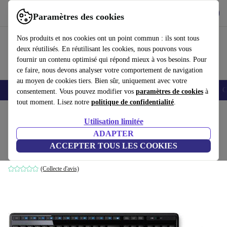
Télécharger l'application
Télécharger
Paramètres des cookies
Utilisez refurbed rapidement et facilement
Nos produits et nos cookies ont un point commun : ils sont tous
deux réutilisés. En réutilisant les cookies, nous pouvons vous
fournir un contenu optimisé qui répond mieux à vos besoins. Pour
ce faire, nous devons analyser votre comportement de navigation
au moyen de cookies tiers. Bien sûr, uniquement avec votre
Smartphones
Laptops
Tablettes
Montres connectées
Accessoires
C
consentement. Vous pouvez modifier vos
paramètres de cookies
à
tout moment. Lisez notre
politique de confidentialité
.
Accueil
Produits
Accessoires
Accessoires Ordinateur
Sets
Utilisation limitée
ADAPTER
Logitech MK345
ACCEPTER TOUS LES COOKIES
Noir | US
(Collecte d'avis)