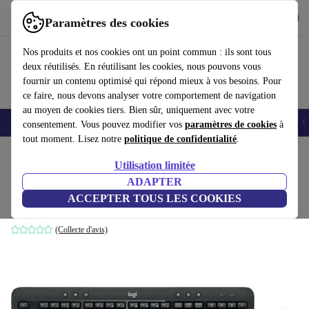
Télécharger l'application
Télécharger
Paramètres des cookies
Utilisez refurbed rapidement et facilement
Nos produits et nos cookies ont un point commun : ils sont tous
deux réutilisés. En réutilisant les cookies, nous pouvons vous
fournir un contenu optimisé qui répond mieux à vos besoins. Pour
ce faire, nous devons analyser votre comportement de navigation
au moyen de cookies tiers. Bien sûr, uniquement avec votre
Smartphones
Laptops
Tablettes
Montres connectées
Accessoires
C
consentement. Vous pouvez modifier vos
paramètres de cookies
à
tout moment. Lisez notre
politique de confidentialité
.
Accueil
Produits
Accessoires
Accessoires Ordinateur
Sets
Utilisation limitée
ADAPTER
Logitech MK540
ACCEPTER TOUS LES COOKIES
Noir | CH
(Collecte d'avis)