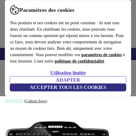
Télécharger l'application
Télécharger
Paramètres des cookies
Utilisez refurbed rapidement et facilement
Nos produits et nos cookies ont un point commun : ils sont tous
deux réutilisés. En réutilisant les cookies, nous pouvons vous
fournir un contenu optimisé qui répond mieux à vos besoins. Pour
ce faire, nous devons analyser votre comportement de navigation
au moyen de cookies tiers. Bien sûr, uniquement avec votre
Smartphones
Laptops
Tablettes
Montres connectées
Accessoires
C
consentement. Vous pouvez modifier vos
paramètres de cookies
à
tout moment. Lisez notre
politique de confidentialité
.
Accueil
Produits
Accessoires
Accessoires Ordinateur
Sets
Utilisation limitée
ADAPTER
Logitech MK710
ACCEPTER TOUS LES COOKIES
Noir | FR
(Collecte d'avis)