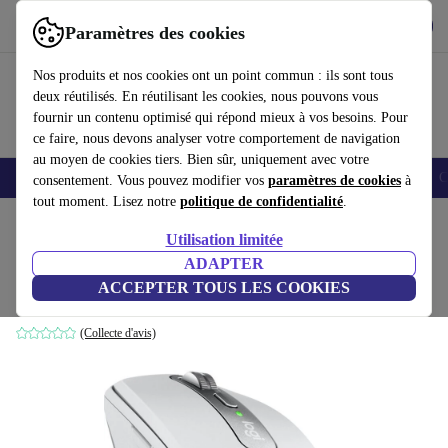
Télécharger l'application
Télécharger
Paramètres des cookies
Utilisez refurbed rapidement et facilement
Nos produits et nos cookies ont un point commun : ils sont tous
deux réutilisés. En réutilisant les cookies, nous pouvons vous
fournir un contenu optimisé qui répond mieux à vos besoins. Pour
ce faire, nous devons analyser votre comportement de navigation
au moyen de cookies tiers. Bien sûr, uniquement avec votre
Smartphones
Laptops
Tablettes
Montres connectées
Accessoires
C
consentement. Vous pouvez modifier vos
paramètres de cookies
à
tout moment. Lisez notre
politique de confidentialité
.
Accueil
Produits
Accessoires
Accessoires Ordinateur
Souris
Utilisation limitée
ADAPTER
Logitech MX Anywhere 3
ACCEPTER TOUS LES COOKIES
Argenté
(Collecte d'avis)