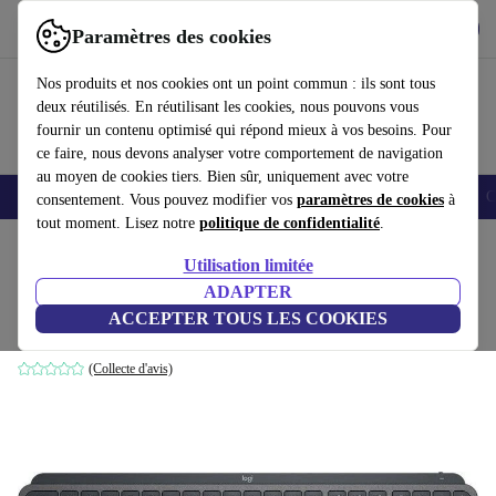
Télécharger l'application
Télécharger
Paramètres des cookies
Utilisez refurbed rapidement et facilement
Nos produits et nos cookies ont un point commun : ils sont tous
deux réutilisés. En réutilisant les cookies, nous pouvons vous
fournir un contenu optimisé qui répond mieux à vos besoins. Pour
ce faire, nous devons analyser votre comportement de navigation
au moyen de cookies tiers. Bien sûr, uniquement avec votre
Smartphones
Laptops
Tablettes
Montres connectées
Accessoires
C
consentement. Vous pouvez modifier vos
paramètres de cookies
à
tout moment. Lisez notre
politique de confidentialité
.
Accueil
Produits
Accessoires
Accessoires Ordinateur
Claviers
Utilisation limitée
ADAPTER
Logitech MX Keys
ACCEPTER TOUS LES COOKIES
Noir | ES
(Collecte d'avis)