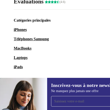
Évaluations
(4.6)
Catégories principales
iPhones
Téléphones Samsung
MacBooks
Laptops
iPads
Inscrivez-vous à notre news
Ne manquez plus jamais une offre
Recevoir offres et infos de
refurbed par mail
Ne manquez plus aucune offre.