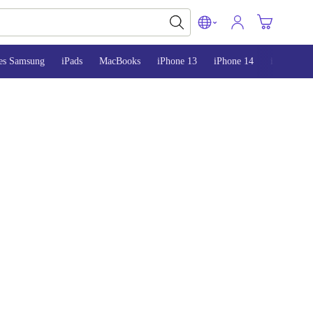
es Samsung
iPads
MacBooks
iPhone 13
iPhone 14
iPhone 15