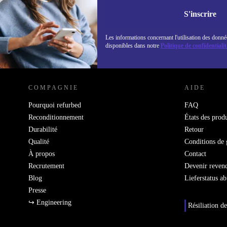
Retrouvez les i
politique de co
S'inscrire
Les informations concernant l'utilisation des donné
disponibles dans notre
Politique de confidentialit
REFURBED LUXEMBOURG - RETHINK NEW.
COMPAGNIE
AIDE
Pourquoi refurbed
FAQ
Reconditionnement
États des produ
Durabilité
Retour
Qualité
Conditions de 
À propos
Contact
Recrutement
Devenir reven
Blog
Lieferstatus a
Presse
↪ Engineering
Résiliation de