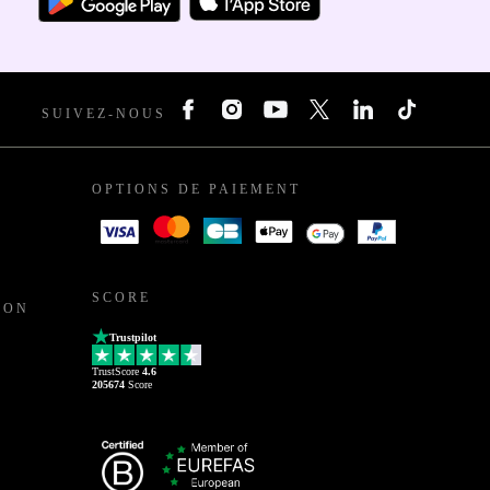
SUIVEZ-NOUS
OPTIONS DE PAIEMENT
SCORE
ION
Trustpilot
TrustScore
4.6
205674
Score