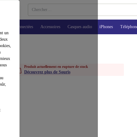
Montres connectées
Accessoires
Casques audio
iPhones
Téléphon
nt un
 deux
ookies,
n
 mieux
nous
Produit actuellement en rupture de stock
Découvrez plus de Souris
au
sûr,
t