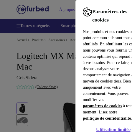
À propos
Aide
Paramètres des
cookies
Toutes catégories
Smartphones
Laptops
Tablettes
Nos produits et nos cookies o
point commun : ils sont tous
Accueil
Produits
Accessoires
Accessoires Ordinateur
Souris
réutilisés. En réutilisant les c
nous pouvons vous fournir u
Logitech MX Master 3 pour
contenu optimisé qui répond
à vos besoins. Pour ce faire, 
Mac
devons analyser votre
comportement de navigation 
Gris Sidéral
moyen de cookies tiers. Bien 
(Collecte d'avis)
uniquement avec votre
consentement. Vous pouvez
modifier vos
paramètres de cookies
à tou
moment. Lisez notre
politique de confidentialité
.
Utilisation limitée