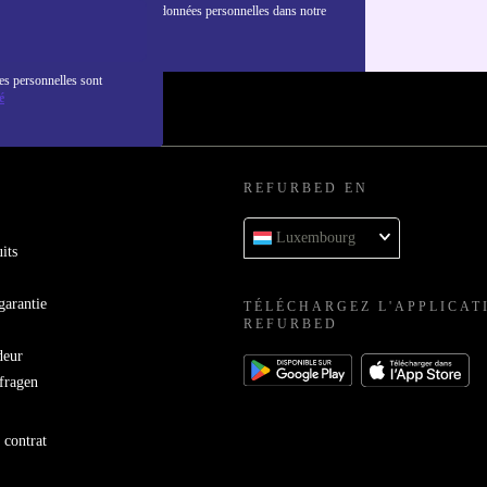
nformations sur l'utilisation des données personnelles dans notre
nfidentialité
.
es personnelles sont
é
REFURBED EN
Luxembourg
its
garantie
TÉLÉCHARGEZ L'APPLICAT
REFURBED
deur
bfragen
 contrat