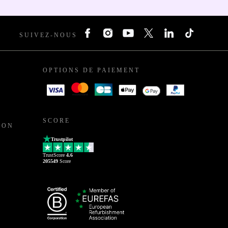
SUIVEZ-NOUS
OPTIONS DE PAIEMENT
SCORE
ION
Trustpilot
TrustScore
4.6
205549
Score