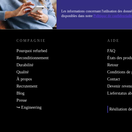
Les informations concernant l'utilisation des donné
disponibles dans notre
Politique de confidentialit
REFURBED LUXEMBOURG - RETHINK NEW.
COMPAGNIE
AIDE
Pourquoi refurbed
FAQ
Reconditionnement
États des produ
Durabilité
Retour
Qualité
Conditions de 
À propos
Contact
Recrutement
Devenir reven
Blog
Lieferstatus a
Presse
↪ Engineering
Résiliation de