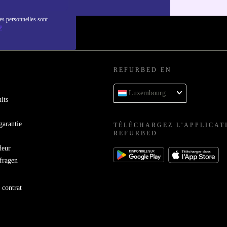
es personnelles sont
é
REFURBED EN
Luxembourg
its
garantie
TÉLÉCHARGEZ L'APPLICAT
REFURBED
deur
bfragen
 contrat