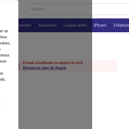
Montres connectées
Accessoires
Casques audio
iPhones
Téléphon
nt un
 deux
ookies,
n
 mieux
nous
Produit actuellement en rupture de stock
Découvrez plus de Souris
au
sûr,
t