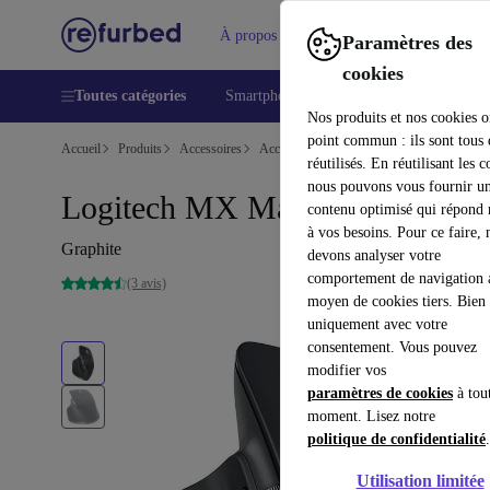
À propos
Aide
Paramètres des
cookies
Toutes catégories
Smartphones
Laptops
Tablettes
Nos produits et nos cookies o
point commun : ils sont tous
Accueil
Produits
Accessoires
Accessoires Ordinateur
Souris
réutilisés. En réutilisant les c
nous pouvons vous fournir u
Logitech MX Master 3
contenu optimisé qui répond
à vos besoins. Pour ce faire, 
Graphite
devons analyser votre
comportement de navigation 
(3 avis)
moyen de cookies tiers. Bien 
uniquement avec votre
consentement. Vous pouvez
modifier vos
paramètres de cookies
à tou
moment. Lisez notre
politique de confidentialité
.
Utilisation limitée