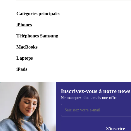
Catégories principales
iPhones
Téléphones Samsung
MacBooks
Laptops
iPads
Inscrivez-vous à notre news
Ne manquez plus jamais une offre
Recevoir offres et infos de
refurbed par mail
Ne manquez plus aucune offre.
Retrouvez les i
S'inscrire
politique de co