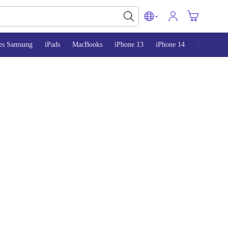
es Samsung
iPads
MacBooks
iPhone 13
iPhone 14
iPhone 15