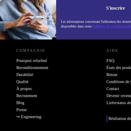
Retrouvez les i
politique de co
S'inscrire
Les informations concernant l'utilisation des donné
disponibles dans notre
Politique de confidentialit
REFURBED LUXEMBOURG - RETHINK NEW.
COMPAGNIE
AIDE
Pourquoi refurbed
FAQ
Reconditionnement
États des produ
Durabilité
Retour
Qualité
Conditions de 
À propos
Contact
Recrutement
Devenir reven
Blog
Lieferstatus a
Presse
↪ Engineering
Résiliation de