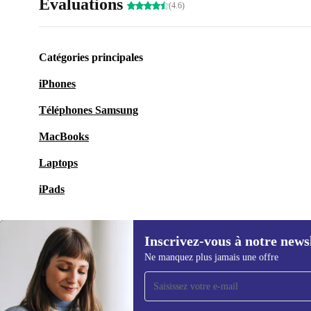
Évaluations
(4.6)
Catégories principales
iPhones
Téléphones Samsung
MacBooks
Laptops
iPads
Inscrivez-vous à notre news
Ne manquez plus jamais une offre
Recevoir offres et infos de
refurbed par mail
Ne manquez plus aucune offre.