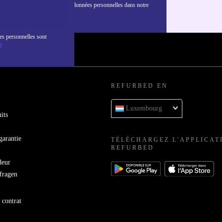
nformations sur l'utilisation des données personnelles dans notre
nfidentialité
.
es personnelles sont
é
REFURBED EN
Luxembourg
its
garantie
TÉLÉCHARGEZ L'APPLICAT
REFURBED
deur
bfragen
 contrat