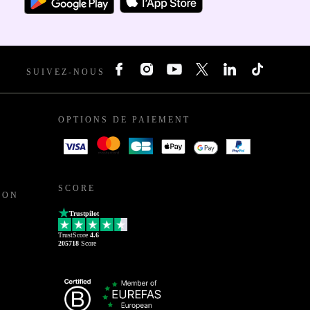
SUIVEZ-NOUS
OPTIONS DE PAIEMENT
SCORE
ION
Trustpilot
TrustScore
4.6
205718
Score