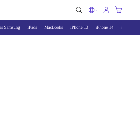
es Samsung
iPads
MacBooks
iPhone 13
iPhone 14
iPhone 15