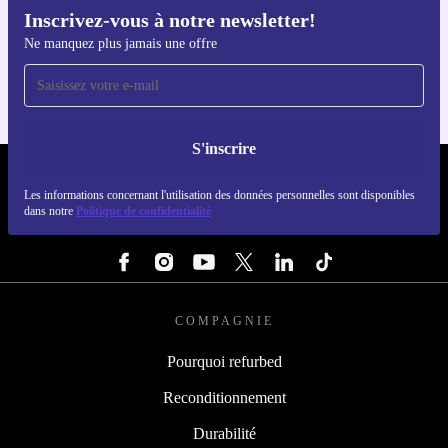
Inscrivez-vous à notre newsletter!
Téléchargez l'application refurbed
Ne manquez plus jamais une offre
Pour iOS et Android
S'inscrire
REFURBED LUXEMBOURG - RETHINK NEW.
Les informations concernant l'utilisation des données personnelles sont disponibles
dans notre
Politique de confidentialité
SUIVEZ-NOUS
COMPAGNIE
Pourquoi refurbed
Reconditionnement
Durabilité