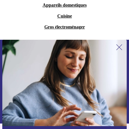
Appareils domestiques
Cuisine
Gros électroménager
Recevoir offres et infos de refurbed
par mail
Ne manquez plus aucune offre.
S'inscrire
Retrouvez les informations sur l'utilisation des données personnelles
dans notre
politique de confidentialité
.