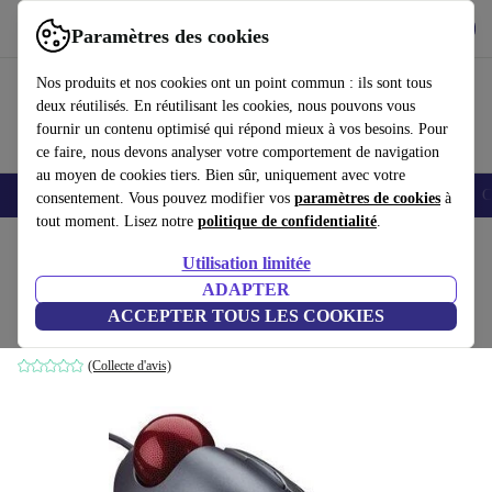
Télécharger l'application
Télécharger
Paramètres des cookies
Utilisez refurbed rapidement et facilement
Nos produits et nos cookies ont un point commun : ils sont tous
deux réutilisés. En réutilisant les cookies, nous pouvons vous
fournir un contenu optimisé qui répond mieux à vos besoins. Pour
ce faire, nous devons analyser votre comportement de navigation
au moyen de cookies tiers. Bien sûr, uniquement avec votre
Smartphones
Laptops
Tablettes
Montres connectées
Accessoires
C
consentement. Vous pouvez modifier vos
paramètres de cookies
à
tout moment. Lisez notre
politique de confidentialité
.
Accueil
Produits
Accessoires
Accessoires Ordinateur
Souris
Utilisation limitée
ADAPTER
Logitech Trackman Marble
ACCEPTER TOUS LES COOKIES
Gris
(Collecte d'avis)