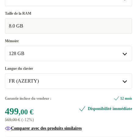
Bien
Taille de la RAM
8.0 GB
Très bien
+50,00 €
Excellent
+100,00 €
Mémoire
128 GB
128 GB
Langue du clavier
FR (AZERTY)
256 GB
+100,00 €
512 GB
FR (AZERTY)
+100,00 €
Garantie incluse du vendeur :
12 mois
Disponible dans d'autres variantes
499
Disponibilité immédiate
,00 €
US (QWERTY)
+100,00 €
569,00 €
(-12%)
Comparer avec des produits similaires