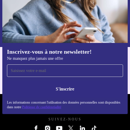
S'inscrire
Retrouvez les informations sur l'utilisation des données personnelles
dans notre
politique de confidentialité
.
Inscrivez-vous à notre newsletter!
Ne manquez plus jamais une offre
Téléchargez l'application refurbed
Pour iOS et Android
S'inscrire
Les informations concernant l'utilisation des données personnelles sont disponibles
REFURBED LUXEMBOURG - RETHINK NEW.
dans notre
Politique de confidentialité
SUIVEZ-NOUS