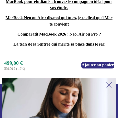
MacBook pour étudiants : trouvez le compagnon idéal pour
vos études
MacBook Neo ou Air : dis-moi qui tu es, je te dirai quel Mac
te convient
Comparatif MacBook 2026 : Neo, Air ou Pro ?
La tech de la rentrée qui mérite sa place dans le sac
499,00 €
Ajouter au panier
569,00 €
(-12%)
Recevoir offres et infos de refurbed
par mail
Ne manquez plus aucune offre.