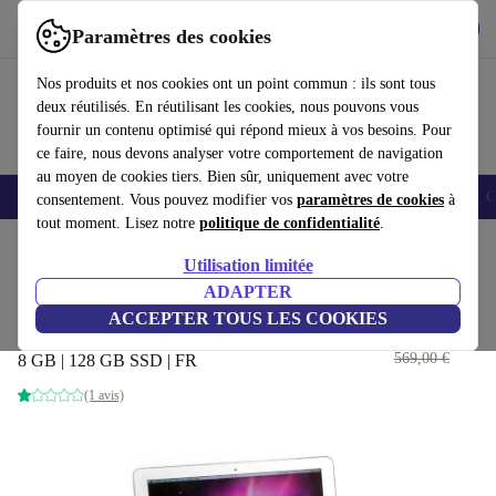
Télécharger l'application
Télécharger
Paramètres des cookies
Utilisez refurbed rapidement et facilement
Nos produits et nos cookies ont un point commun : ils sont tous
deux réutilisés. En réutilisant les cookies, nous pouvons vous
fournir un contenu optimisé qui répond mieux à vos besoins. Pour
ce faire, nous devons analyser votre comportement de navigation
au moyen de cookies tiers. Bien sûr, uniquement avec votre
Smartphones
Laptops
Tablettes
Montres connectées
Accessoires
C
consentement. Vous pouvez modifier vos
paramètres de cookies
à
tout moment. Lisez notre
politique de confidentialité
.
Accueil
Produits
Ordinateurs portables
MacBooks
Utilisation limitée
ADAPTER
Apple MacBook Air 2014 | 11.6"
ACCEPTER TOUS LES COOKIES
| i7-4650U
499
,00 €
569,00 €
8 GB | 128 GB SSD | FR
(1 avis)