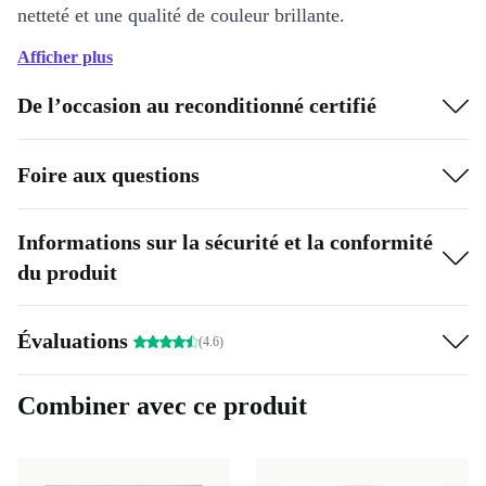
netteté et une qualité de couleur brillante.
Afficher plus
Plus d’avantages avec refurbed
De l’occasion au reconditionné certifié
Expérimente la puissance des ordinateurs de marque
durables à un rapport qualité-prix inégalé. L’Apple
Foire aux questions
MacBook Air 2014 reconditionné de refurbed a été
totalement reconditionné, il est donc en excellent état et
fonctionne parfaitement bien. Il réduit par ailleurs les
Informations sur la sécurité et la conformité
du produit
émissions de CO2 de 70 % et les déchets électroniques
polluants – c’est donc gagnant-gagnant.
Évaluations
(4.6)
Combiner avec ce produit