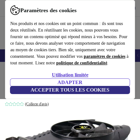
Télécharger l'application
Télécharger
Paramètres des cookies
Utilisez refurbed rapidement et facilement
Nos produits et nos cookies ont un point commun : ils sont tous
deux réutilisés. En réutilisant les cookies, nous pouvons vous
fournir un contenu optimisé qui répond mieux à vos besoins. Pour
ce faire, nous devons analyser votre comportement de navigation
au moyen de cookies tiers. Bien sûr, uniquement avec votre
Smartphones
Laptops
Tablettes
Montres connectées
Accessoires
C
consentement. Vous pouvez modifier vos
paramètres de cookies
à
tout moment. Lisez notre
politique de confidentialité
.
Accueil
Produits
Accessoires
Accessoires Ordinateur
Composants informatique
Utilisation limitée
ADAPTER
Manli GeForce GTX 1050 Ti
ACCEPTER TOUS LES COOKIES
4 GB GDDR5
(Collecte d'avis)