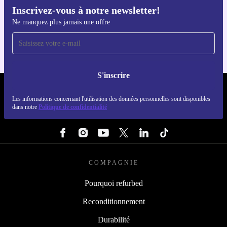
Inscrivez-vous à notre newsletter!
Téléchargez l'application refurbed
Ne manquez plus jamais une offre
Pour iOS et Android
S'inscrire
REFURBED LUXEMBOURG - RETHINK NEW.
Les informations concernant l'utilisation des données personnelles sont disponibles
dans notre
Politique de confidentialité
SUIVEZ-NOUS
COMPAGNIE
Pourquoi refurbed
Reconditionnement
Durabilité