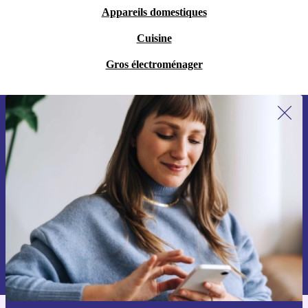
Appareils domestiques
Cuisine
Gros électroménager
Recevoir offres et infos de refurbed
par mail
Ne manquez plus aucune offre.
S'inscrire
Retrouvez les informations sur l'utilisation des données personnelles
dans notre
politique de confidentialité
.