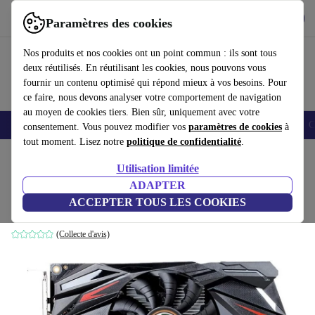
Télécharger l'application
Télécharger
Paramètres des cookies
Utilisez refurbed rapidement et facilement
Nos produits et nos cookies ont un point commun : ils sont tous
deux réutilisés. En réutilisant les cookies, nous pouvons vous
fournir un contenu optimisé qui répond mieux à vos besoins. Pour
ce faire, nous devons analyser votre comportement de navigation
au moyen de cookies tiers. Bien sûr, uniquement avec votre
Smartphones
Laptops
Tablettes
Montres connectées
Accessoires
C
consentement. Vous pouvez modifier vos
paramètres de cookies
à
tout moment. Lisez notre
politique de confidentialité
.
Accueil
Produits
Accessoires
Accessoires Ordinateur
Composants informatique
Utilisation limitée
ADAPTER
Maxsun GeForce GT 1030
ACCEPTER TOUS LES COOKIES
2 GB GDDR5
(Collecte d'avis)