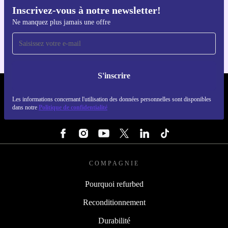
Inscrivez-vous à notre newsletter!
Téléchargez l'application refurbed
Ne manquez plus jamais une offre
Pour iOS et Android
S'inscrire
REFURBED LUXEMBOURG - RETHINK NEW.
Les informations concernant l'utilisation des données personnelles sont disponibles
dans notre
Politique de confidentialité
SUIVEZ-NOUS
COMPAGNIE
Pourquoi refurbed
Reconditionnement
Durabilité