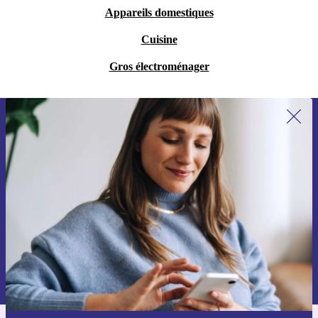
Appareils domestiques
Cuisine
Gros électroménager
Recevoir offres et infos de refurbed
par mail
Ne manquez plus aucune offre.
S'inscrire
Retrouvez les informations sur l'utilisation des données personnelles
dans notre
politique de confidentialité
.