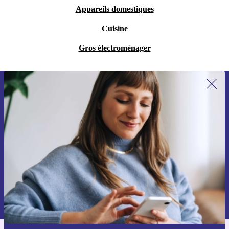
Appareils domestiques
Cuisine
Gros électroménager
Recevoir offres et infos de refurbed
par mail
Ne manquez plus aucune offre.
S'inscrire
Retrouvez les informations sur l'utilisation des données personnelles
dans notre
politique de confidentialité
.