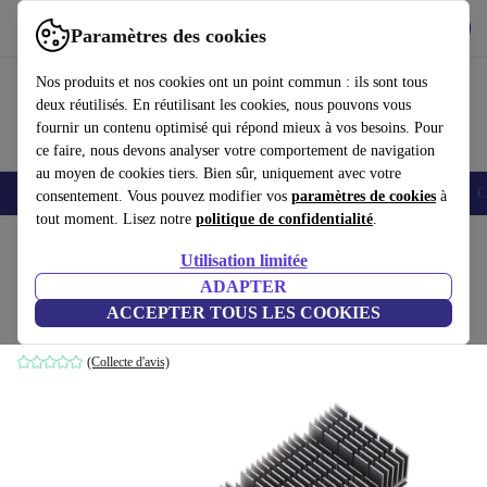
Télécharger l'application
Télécharger
Paramètres des cookies
Utilisez refurbed rapidement et facilement
Nos produits et nos cookies ont un point commun : ils sont tous
deux réutilisés. En réutilisant les cookies, nous pouvons vous
fournir un contenu optimisé qui répond mieux à vos besoins. Pour
ce faire, nous devons analyser votre comportement de navigation
au moyen de cookies tiers. Bien sûr, uniquement avec votre
Smartphones
Laptops
Tablettes
Montres connectées
Accessoires
C
consentement. Vous pouvez modifier vos
paramètres de cookies
à
tout moment. Lisez notre
politique de confidentialité
.
Accueil
Produits
Accessoires
Accessoires Ordinateur
Composants informatique
Utilisation limitée
ADAPTER
Maxsun GeForce GTX 710
ACCEPTER TOUS LES COOKIES
2 GB GDDR3
(Collecte d'avis)