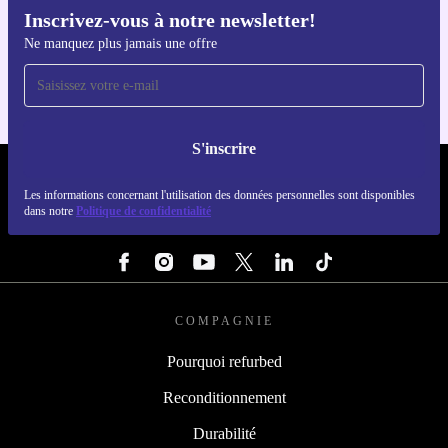
Inscrivez-vous à notre newsletter!
Téléchargez l'application refurbed
Ne manquez plus jamais une offre
Pour iOS et Android
S'inscrire
REFURBED LUXEMBOURG - RETHINK NEW.
Les informations concernant l'utilisation des données personnelles sont disponibles
dans notre
Politique de confidentialité
SUIVEZ-NOUS
COMPAGNIE
Pourquoi refurbed
Reconditionnement
Durabilité