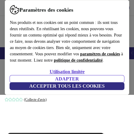
Télécharger l'application
Télécharger
Paramètres des cookies
Utilisez refurbed rapidement et facilement
Nos produits et nos cookies ont un point commun : ils sont tous
deux réutilisés. En réutilisant les cookies, nous pouvons vous
fournir un contenu optimisé qui répond mieux à vos besoins. Pour
ce faire, nous devons analyser votre comportement de navigation
au moyen de cookies tiers. Bien sûr, uniquement avec votre
Smartphones
Laptops
Tablettes
Montres connectées
Accessoires
C
consentement. Vous pouvez modifier vos
paramètres de cookies
à
tout moment. Lisez notre
politique de confidentialité
.
Accueil
Produits
Accessoires
Accessoires Ordinateur
Sets
Utilisation limitée
ADAPTER
Microsoft Bluetooth Desktop QHG-00008
ACCEPTER TOUS LES COOKIES
Noir | NL
(Collecte d'avis)