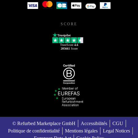
SCORE
Trustpilot
TrustScore
4.6
205661
Score
© Refurbed Marketplace GmbH
Accessibilités
CGU
Politique de confidentialité
Mentions légales
Legal Notices