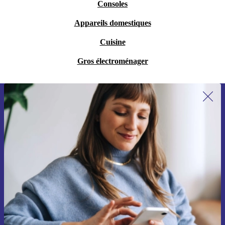
Consoles
Appareils domestiques
Cuisine
Gros électroménager
Recevoir offres et infos de refurbed
par mail
Ne manquez plus aucune offre.
S'inscrire
Retrouvez les informations sur l'utilisation des données personnelles
dans notre
politique de confidentialité
.