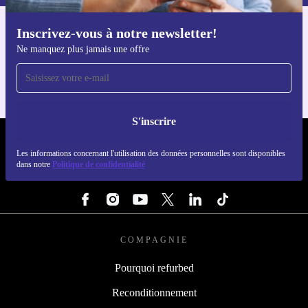
Inscrivez-vous à notre newsletter!
Téléchargez l'application refurbed
Ne manquez plus jamais une offre
Pour iOS et Android
S'inscrire
REFURBED LUXEMBOURG - RETHINK NEW.
Les informations concernant l'utilisation des données personnelles sont disponibles
dans notre
Politique de confidentialité
SUIVEZ-NOUS
COMPAGNIE
Pourquoi refurbed
Reconditionnement