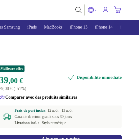
es Samsung
iPads
MacBooks
iPhone 13
iPhone 14
iPhone 15
Meilleure offre
39
Disponibilité immédiate
,00 €
79,00 €
(-51%)
Comparer avec des produits similaires
Frais de port inclus:
12 août -
13 août
Garantie de retour gratuit sous 30 jours
Livraison incl. :
Stylo numérique
Ajouter au panier