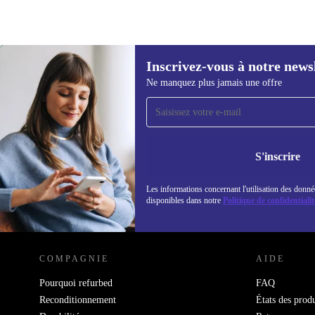
Inscrivez-vous à notre news
39,00 €
79,00 €
(-51%)
Ne manquez plus jamais une offre
Recevoir offres et infos de
refurbed par mail
Ne manquez plus aucune offre.
Retrouvez les i
politique de co
S'inscrire
Les informations concernant l'utilisation des donné
disponibles dans notre
Politique de confidentialit
REFURBED LUXEMBOURG - RETHINK NEW.
COMPAGNIE
AIDE
Pourquoi refurbed
FAQ
Reconditionnement
États des produ