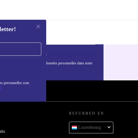
letter!
S'inscrire
nformations sur l'utilisation des données personnelles dans notre
nfidentialité
.
es personnelles sont
é
REFURBED EN
Luxembourg
its