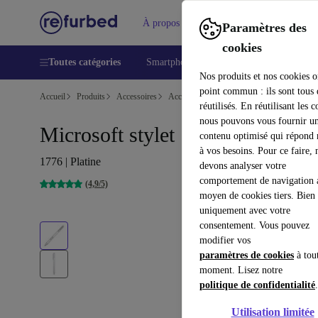
À propos
Aide
Paramètres des
cookies
Toutes catégories
Smartphones
Laptops
Tablettes
Nos produits et nos cookies o
point commun : ils sont tous
Accueil
Produits
Accessoires
Accessoires Ordinateur
réutilisés. En réutilisant les c
nous pouvons vous fournir u
Microsoft stylet Surface
contenu optimisé qui répond
à vos besoins. Pour ce faire, 
1776 | Platine
devons analyser votre
comportement de navigation 
(4,9/5)
moyen de cookies tiers. Bien 
uniquement avec votre
consentement. Vous pouvez
modifier vos
paramètres de cookies
à tou
moment. Lisez notre
politique de confidentialité
.
Utilisation limitée