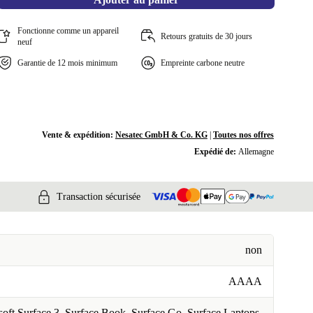
Fonctionne comme un appareil
Retours gratuits de 30 jours
neuf
Garantie de 12 mois minimum
Empreinte carbone neutre
Vente & expédition:
Nesatec GmbH & Co. KG
|
Toutes nos offres
Expédié de:
Allemagne
Transaction sécurisée
non
AAAA
oft Surface 3, Surface Book, Surface Go, Surface Laptops,