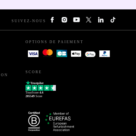
SUIVEZ-NOUS
OPTIONS DE PAIEMENT
SCORE
ION
Trustpilot
TrustScore
4.6
205549
Score