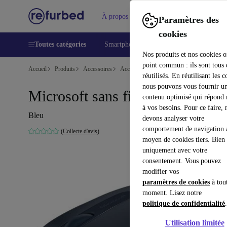
À propos
Aide
Paramètres des
cookies
Toutes catégories
Smartphones
Laptops
Tablettes
Nos produits et nos cookies o
point commun : ils sont tous
Accueil
Produits
Accessoires
Accessoires Ordinateur
Souris
réutilisés. En réutilisant les c
nous pouvons vous fournir u
Microsoft sans fil 1850
contenu optimisé qui répond
à vos besoins. Pour ce faire, 
Bleu
devons analyser votre
comportement de navigation 
(Collecte d'avis)
moyen de cookies tiers. Bien 
uniquement avec votre
consentement. Vous pouvez
modifier vos
paramètres de cookies
à tou
moment. Lisez notre
politique de confidentialité
.
Utilisation limitée