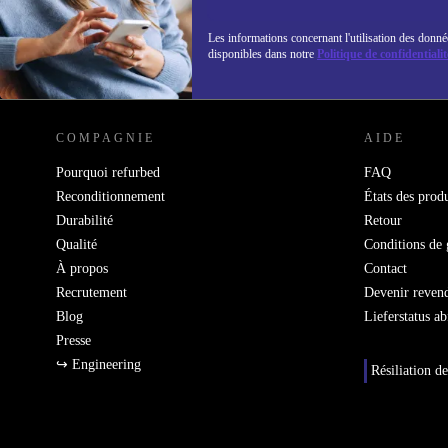
Les informations concernant l'utilisation des donné
disponibles dans notre
Politique de confidentialit
REFURBED LUXEMBOURG - RETHINK NEW.
COMPAGNIE
AIDE
Pourquoi refurbed
FAQ
Reconditionnement
États des produ
Durabilité
Retour
Qualité
Conditions de 
À propos
Contact
Recrutement
Devenir reven
Blog
Lieferstatus a
Presse
↪ Engineering
Résiliation de