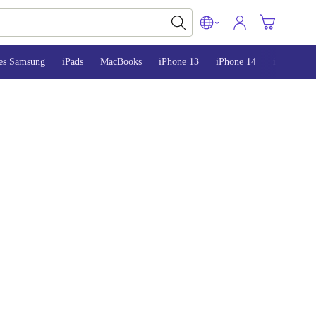
es Samsung
iPads
MacBooks
iPhone 13
iPhone 14
iPhone 15