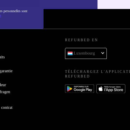
es personnelles sont
é
REFURBED EN
Luxembourg
its
garantie
TÉLÉCHARGEZ L'APPLICAT
REFURBED
deur
bfragen
 contrat