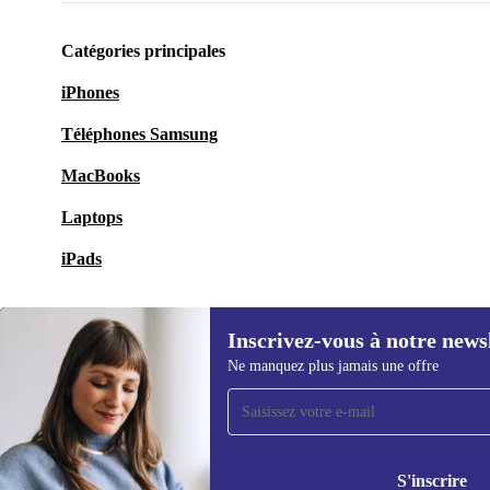
Catégories principales
iPhones
Téléphones Samsung
MacBooks
Laptops
iPads
Inscrivez-vous à notre news
Ne manquez plus jamais une offre
Recevoir offres et infos de
refurbed par mail
Ne manquez plus aucune offre.
Retrouvez les i
S'inscrire
politique de co