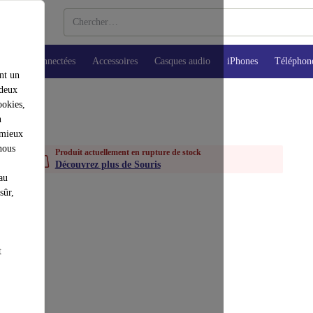
Montres connectées
Accessoires
Casques audio
iPhones
Téléphon
nt un
 deux
ookies,
n
 mieux
nous
Produit actuellement en rupture de stock
Découvrez plus de Souris
au
sûr,
t