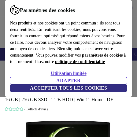
Télécharger l'application
Télécharger
Paramètres des cookies
Utilisez refurbed rapidement et facilement
Nos produits et nos cookies ont un point commun : ils sont tous
deux réutilisés. En réutilisant les cookies, nous pouvons vous
fournir un contenu optimisé qui répond mieux à vos besoins. Pour
ce faire, nous devons analyser votre comportement de navigation
au moyen de cookies tiers. Bien sûr, uniquement avec votre
Smartphones
Laptops
Tablettes
Montres connectées
Accessoires
C
consentement. Vous pouvez modifier vos
paramètres de cookies
à
tout moment. Lisez notre
politique de confidentialité
.
Accueil
Produits
Ordinateurs portables
Utilisation limitée
ADAPTER
MSI Bravo 17 A4DDR | Ryzen 7 4800H |
ACCEPTER TOUS LES COOKIES
17.3"
16 GB | 256 GB SSD | 1 TB HDD | Win 11 Home | DE
(Collecte d'avis)