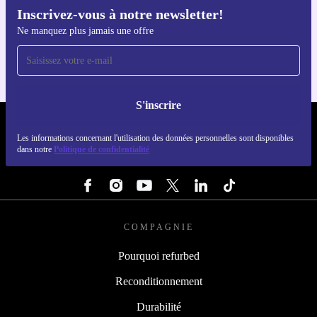
Inscrivez-vous à notre newsletter!
Téléchargez l'application refurbed
Ne manquez plus jamais une offre
Pour iOS et Android
S'inscrire
REFURBED LUXEMBOURG - RETHINK NEW.
Les informations concernant l'utilisation des données personnelles sont disponibles
dans notre
Politique de confidentialité
SUIVEZ-NOUS
COMPAGNIE
Pourquoi refurbed
Reconditionnement
Durabilité