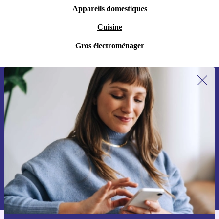
Appareils domestiques
Cuisine
Gros électroménager
Recevoir offres et infos de refurbed
par mail
Ne manquez plus aucune offre.
S'inscrire
Retrouvez les informations sur l'utilisation des données personnelles
dans notre
politique de confidentialité
.