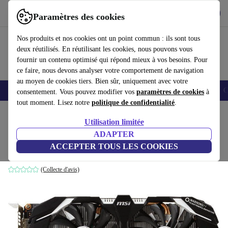
Télécharger l'application
Télécharger
Paramètres des cookies
Utilisez refurbed rapidement et facilement
Nos produits et nos cookies ont un point commun : ils sont tous
deux réutilisés. En réutilisant les cookies, nous pouvons vous
fournir un contenu optimisé qui répond mieux à vos besoins. Pour
ce faire, nous devons analyser votre comportement de navigation
au moyen de cookies tiers. Bien sûr, uniquement avec votre
Smartphones
Laptops
Tablettes
Montres connectées
Accessoires
C
consentement. Vous pouvez modifier vos
paramètres de cookies
à
tout moment. Lisez notre
politique de confidentialité
.
Accueil
Produits
Accessoires
Accessoires Ordinateur
Composants informatique
Utilisation limitée
ADAPTER
MSI GeForce GTX 1060 3GT OC
ACCEPTER TOUS LES COOKIES
3 GB GDDR5
(Collecte d'avis)