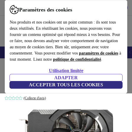
Télécharger l'application
Télécharger
Paramètres des cookies
Utilisez refurbed rapidement et facilement
Nos produits et nos cookies ont un point commun : ils sont tous
deux réutilisés. En réutilisant les cookies, nous pouvons vous
fournir un contenu optimisé qui répond mieux à vos besoins. Pour
ce faire, nous devons analyser votre comportement de navigation
au moyen de cookies tiers. Bien sûr, uniquement avec votre
Smartphones
Laptops
Tablettes
Montres connectées
Accessoires
C
consentement. Vous pouvez modifier vos
paramètres de cookies
à
tout moment. Lisez notre
politique de confidentialité
.
Accueil
Produits
Accessoires
Accessoires Ordinateur
Composants informatique
Utilisation limitée
ADAPTER
MSI GeForce RTX 2060 Aero ITX 6G
ACCEPTER TOUS LES COOKIES
6 GB GDDR6
(Collecte d'avis)