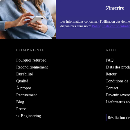
Retrouvez les i
politique de co
S'inscrire
Les informations concernant l'utilisation des donné
disponibles dans notre
Politique de confidentialit
REFURBED LUXEMBOURG - RETHINK NEW.
COMPAGNIE
AIDE
Pourquoi refurbed
FAQ
Reconditionnement
États des produ
Durabilité
Retour
Qualité
Conditions de 
À propos
Contact
Recrutement
Devenir reven
Blog
Lieferstatus a
Presse
↪ Engineering
Résiliation de