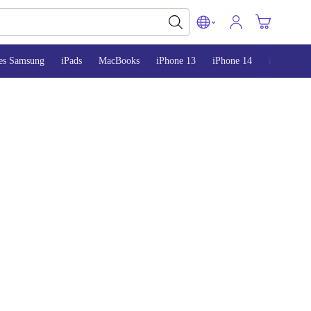
es Samsung
iPads
MacBooks
iPhone 13
iPhone 14
iPhone 15