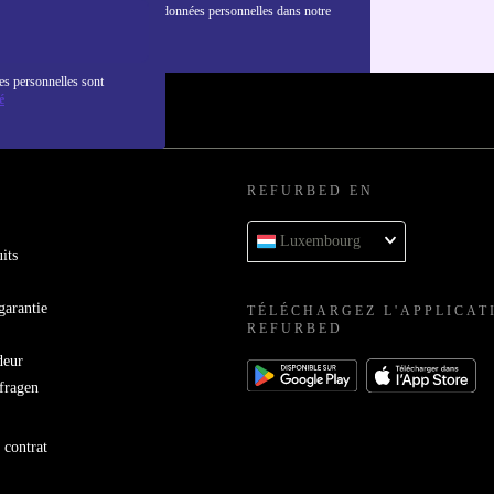
nformations sur l'utilisation des données personnelles dans notre
nfidentialité
.
es personnelles sont
é
REFURBED EN
Luxembourg
its
garantie
TÉLÉCHARGEZ L'APPLICAT
REFURBED
deur
bfragen
 contrat