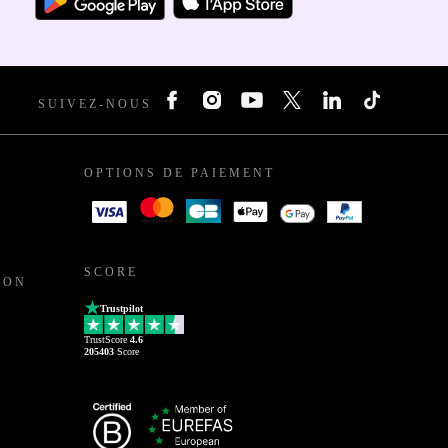
SUIVEZ-NOUS
OPTIONS DE PAIEMENT
SCORE
ION
Trustpilot
TrustScore
4.6
205403
Score