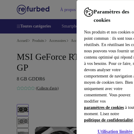
À propos
Aide
Paramètres des
cookies
Toutes catégories
Smartphones
Laptops
Tablettes
Nos produits et nos cookies o
point commun : ils sont tous
Accueil
Produits
Accessoires
Accessoires Ordinateur
Composants info
réutilisés. En réutilisant les c
nous pouvons vous fournir u
MSI GeForce RTX 2070 Ventus
contenu optimisé qui répond
à vos besoins. Pour ce faire, 
GP
devons analyser votre
comportement de navigation 
8 GB GDDR6
moyen de cookies tiers. Bien 
(Collecte d'avis)
uniquement avec votre
consentement. Vous pouvez
modifier vos
paramètres de cookies
à tou
moment. Lisez notre
politique de confidentialité
.
Utilisation limitée