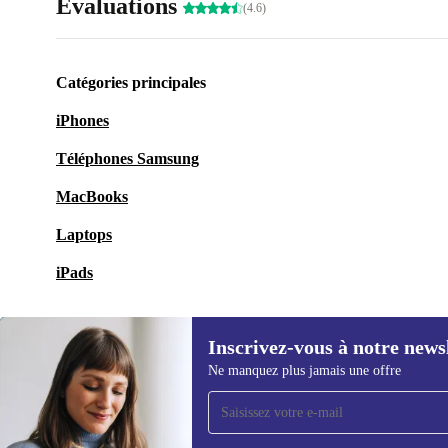
Évaluations
(4.6)
Catégories principales
iPhones
Téléphones Samsung
MacBooks
Laptops
iPads
Inscrivez-vous à notre news
Ne manquez plus jamais une offre
Recevoir offres et infos de
refurbed par mail
Ne manquez plus aucune offre.