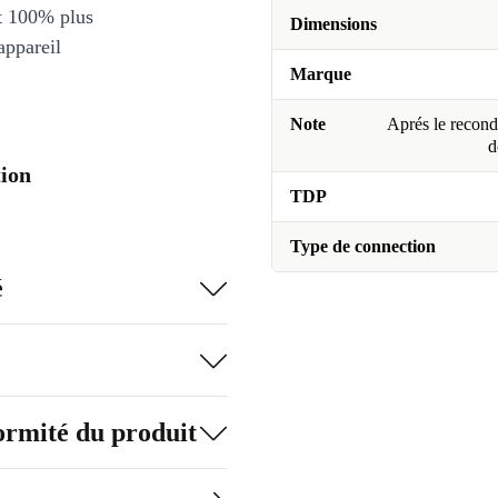
et 100% plus
Dimensions
appareil
Marque
Note
Aprés le recondi
d
ion
TDP
Type de connection
é
formité du produit