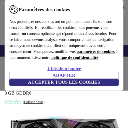
Télécharger l'application
Télécharger
Paramètres des cookies
Utilisez refurbed rapidement et facilement
Nos produits et nos cookies ont un point commun : ils sont tous
deux réutilisés. En réutilisant les cookies, nous pouvons vous
fournir un contenu optimisé qui répond mieux à vos besoins. Pour
ce faire, nous devons analyser votre comportement de navigation
au moyen de cookies tiers. Bien sûr, uniquement avec votre
Smartphones
Laptops
Tablettes
Montres connectées
Accessoires
C
consentement. Vous pouvez modifier vos
paramètres de cookies
à
tout moment. Lisez notre
politique de confidentialité
.
Accueil
Produits
Accessoires
Accessoires Ordinateur
Composants informatique
Utilisation limitée
ADAPTER
MSI GeForce RTX 3060 Ti Gaming X 8G
ACCEPTER TOUS LES COOKIES
LHR
8 GB GDDR6
(Collecte d'avis)