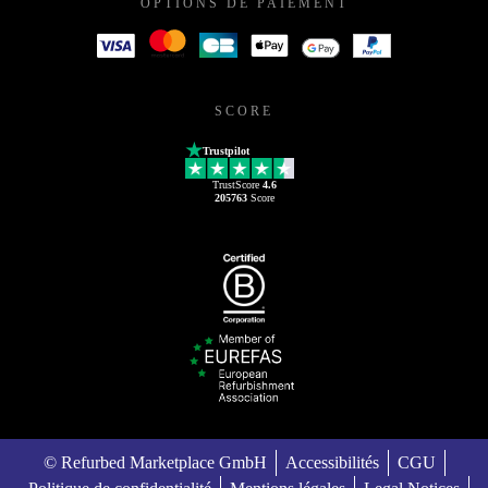
OPTIONS DE PAIEMENT
SCORE
Trustpilot
TrustScore
4.6
205763
Score
© Refurbed Marketplace GmbH
Accessibilités
CGU