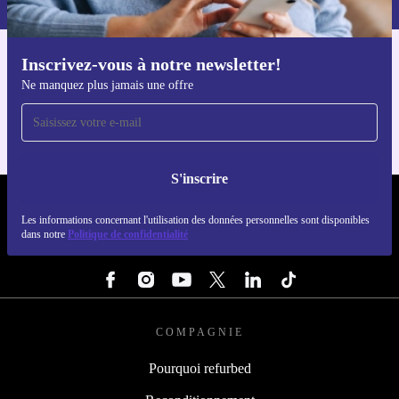
Inscrivez-vous à notre newsletter!
Téléchargez l'application refurbed
Ne manquez plus jamais une offre
Pour iOS et Android
S'inscrire
REFURBED LUXEMBOURG - RETHINK NEW.
Les informations concernant l'utilisation des données personnelles sont disponibles
dans notre
Politique de confidentialité
SUIVEZ-NOUS
COMPAGNIE
Pourquoi refurbed