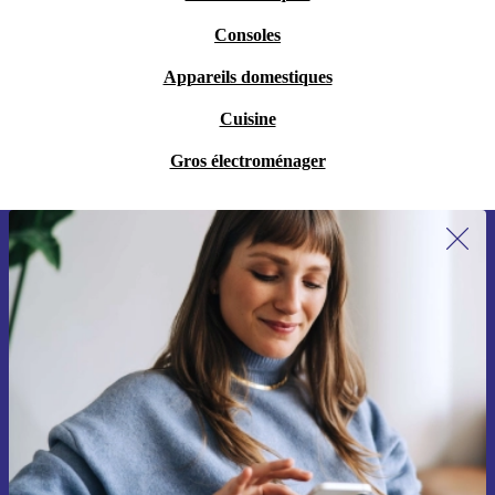
Consoles
Appareils domestiques
Cuisine
Gros électroménager
Recevoir offres et infos de refurbed
par mail
Ne manquez plus aucune offre.
S'inscrire
Retrouvez les informations sur l'utilisation des données personnelles
dans notre
politique de confidentialité
.