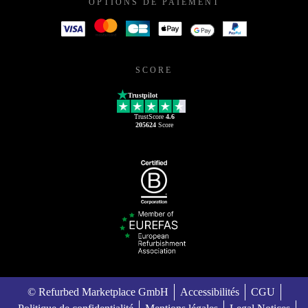
OPTIONS DE PAIEMENT
SCORE
Trustpilot
TrustScore
4.6
205624
Score
© Refurbed Marketplace GmbH
Accessibilités
CGU