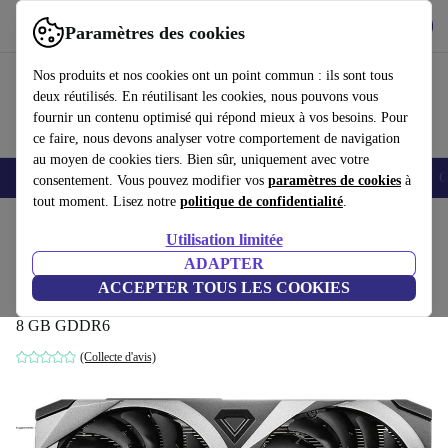
Télécharger l'application
Télécharger
Paramètres des cookies
Utilisez refurbed rapidement et facilement
Nos produits et nos cookies ont un point commun : ils sont tous
deux réutilisés. En réutilisant les cookies, nous pouvons vous
fournir un contenu optimisé qui répond mieux à vos besoins. Pour
ce faire, nous devons analyser votre comportement de navigation
au moyen de cookies tiers. Bien sûr, uniquement avec votre
Smartphones
Laptops
Tablettes
Montres connectées
Accessoires
C
consentement. Vous pouvez modifier vos
paramètres de cookies
à
tout moment. Lisez notre
politique de confidentialité
.
Accueil
Produits
Accessoires
Accessoires Ordinateur
Composants informatique
Utilisation limitée
ADAPTER
MSI GeForce RTX 3070 Ventus 2X 8G
ACCEPTER TOUS LES COOKIES
OC LHR
8 GB GDDR6
(Collecte d'avis)