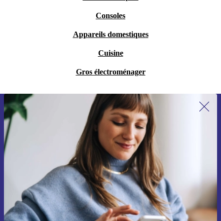
Consoles
Appareils domestiques
Cuisine
Gros électroménager
Recevoir offres et infos de refurbed
par mail
Ne manquez plus aucune offre.
S'inscrire
Retrouvez les informations sur l'utilisation des données personnelles
dans notre
politique de confidentialité
.