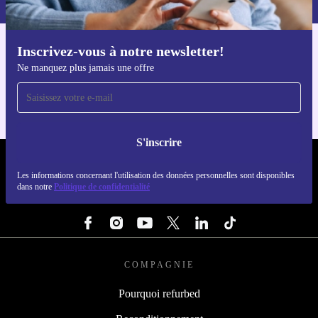
Inscrivez-vous à notre newsletter!
Téléchargez l'application refurbed
Ne manquez plus jamais une offre
Pour iOS et Android
S'inscrire
REFURBED LUXEMBOURG - RETHINK NEW.
Les informations concernant l'utilisation des données personnelles sont disponibles
dans notre
Politique de confidentialité
SUIVEZ-NOUS
COMPAGNIE
Pourquoi refurbed