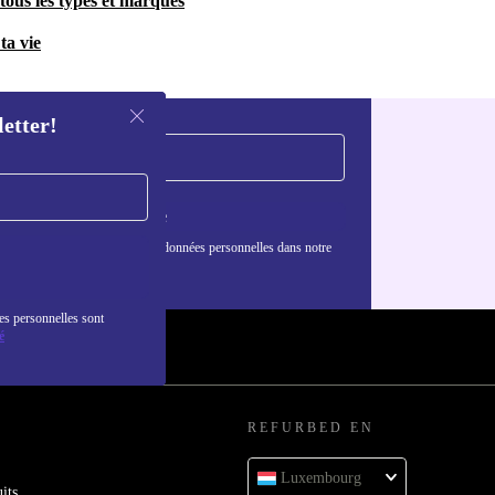
tous les types et marques
ta vie
letter!
S'inscrire
nformations sur l'utilisation des données personnelles dans notre
nfidentialité
.
es personnelles sont
é
REFURBED EN
Luxembourg
its