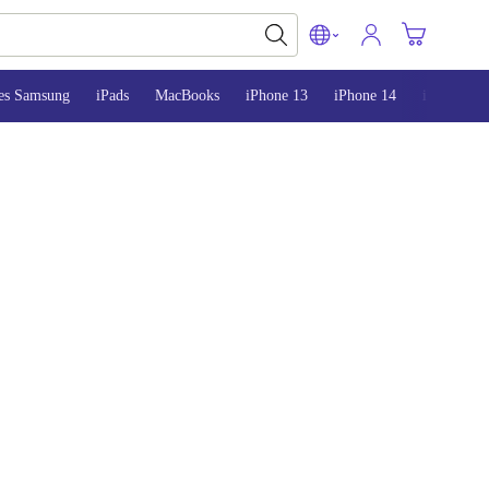
es Samsung
iPads
MacBooks
iPhone 13
iPhone 14
iPhone 15