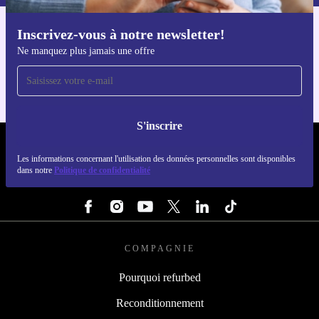
Inscrivez-vous à notre newsletter!
Téléchargez l'application refurbed
Ne manquez plus jamais une offre
Pour iOS et Android
S'inscrire
REFURBED LUXEMBOURG - RETHINK NEW.
Les informations concernant l'utilisation des données personnelles sont disponibles
dans notre
Politique de confidentialité
SUIVEZ-NOUS
COMPAGNIE
Pourquoi refurbed
Reconditionnement