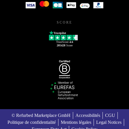
SCORE
Trustpilot
TrustScore
4.6
205428
Score
© Refurbed Marketplace GmbH
Accessibilités
CGU
Politique de confidentialité
Mentions légales
Legal Notices