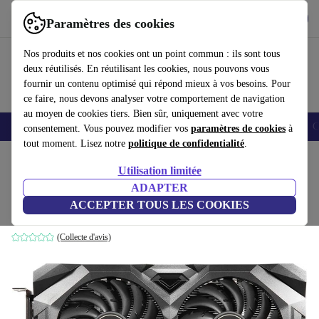
Télécharger l'application
Télécharger
Paramètres des cookies
Utilisez refurbed rapidement et facilement
Nos produits et nos cookies ont un point commun : ils sont tous
deux réutilisés. En réutilisant les cookies, nous pouvons vous
fournir un contenu optimisé qui répond mieux à vos besoins. Pour
ce faire, nous devons analyser votre comportement de navigation
au moyen de cookies tiers. Bien sûr, uniquement avec votre
Smartphones
Laptops
Tablettes
Montres connectées
Accessoires
C
consentement. Vous pouvez modifier vos
paramètres de cookies
à
tout moment. Lisez notre
politique de confidentialité
.
Accueil
Produits
Accessoires
Accessoires Ordinateur
Composants informatique
Utilisation limitée
ADAPTER
MSI Radeon RX 5600 XT Mech OC
ACCEPTER TOUS LES COOKIES
6 GB GDDR6
(Collecte d'avis)