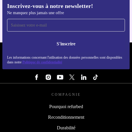
Inscrivez-vous à notre newsletter!
Téléchargez l'application refurbed
Ne manquez plus jamais une offre
Pour iOS et Android
S'inscrire
REFURBED LUXEMBOURG - RETHINK NEW.
Les informations concernant l'utilisation des données personnelles sont disponibles
dans notre
Politique de confidentialité
SUIVEZ-NOUS
COMPAGNIE
Pourquoi refurbed
Reconditionnement
Durabilité