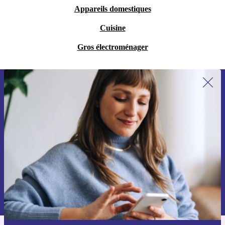
Appareils domestiques
Cuisine
Gros électroménager
Recevoir offres et infos de refurbed
par mail
Ne manquez plus aucune offre.
S'inscrire
Retrouvez les informations sur l'utilisation des données personnelles
dans notre
politique de confidentialité
.