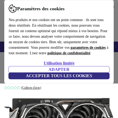
Télécharger l'application
Télécharger
Paramètres des cookies
Utilisez refurbed rapidement et facilement
Nos produits et nos cookies ont un point commun : ils sont tous
deux réutilisés. En réutilisant les cookies, nous pouvons vous
fournir un contenu optimisé qui répond mieux à vos besoins. Pour
ce faire, nous devons analyser votre comportement de navigation
au moyen de cookies tiers. Bien sûr, uniquement avec votre
Smartphones
Laptops
Tablettes
Montres connectées
Accessoires
C
consentement. Vous pouvez modifier vos
paramètres de cookies
à
tout moment. Lisez notre
politique de confidentialité
.
Accueil
Produits
Accessoires
Accessoires Ordinateur
Composants informatique
Utilisation limitée
ADAPTER
MSI Radeon RX 6600 Armor 8G
ACCEPTER TOUS LES COOKIES
8 GB GDDR6
(Collecte d'avis)