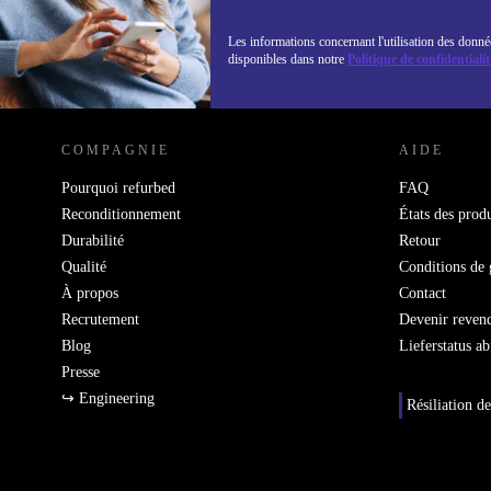
Les informations concernant l'utilisation des donné
disponibles dans notre
Politique de confidentialit
REFURBED LUXEMBOURG - RETHINK NEW.
COMPAGNIE
AIDE
Pourquoi refurbed
FAQ
Reconditionnement
États des produ
Durabilité
Retour
Qualité
Conditions de 
À propos
Contact
Recrutement
Devenir reven
Blog
Lieferstatus a
Presse
↪ Engineering
Résiliation de