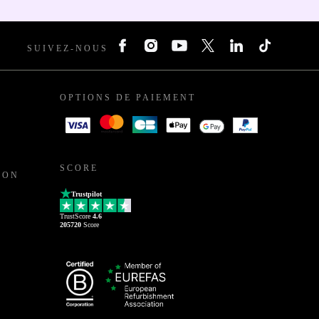
SUIVEZ-NOUS
OPTIONS DE PAIEMENT
SCORE
ION
Trustpilot
TrustScore
4.6
205720
Score