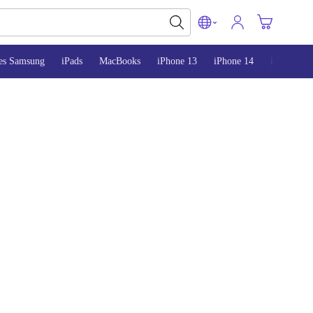
es Samsung
iPads
MacBooks
iPhone 13
iPhone 14
iPhone 15