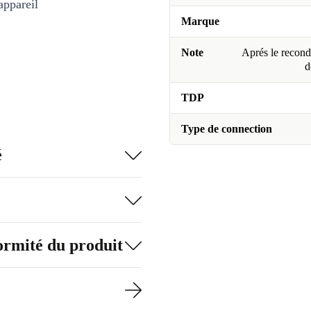
appareil
Marque
Note
Aprés le recondi
d
TDP
Type de connection
é
formité du produit