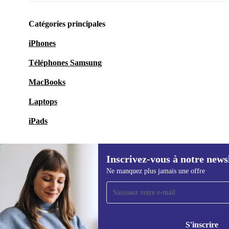
Catégories principales
iPhones
Téléphones Samsung
MacBooks
Laptops
iPads
Inscrivez-vous à notre news
Ne manquez plus jamais une offre
Recevoir offres et infos de
refurbed par mail
Ne manquez plus aucune offre.
Retrouvez les i
politique de co
S'inscrire