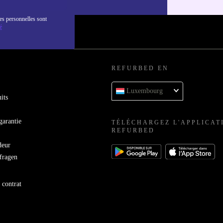
es personnelles sont
é
REFURBED EN
Luxembourg
its
garantie
TÉLÉCHARGEZ L'APPLICAT
REFURBED
deur
bfragen
 contrat