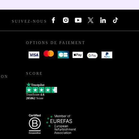
SUIVEZ-NOUS
OPTIONS DE PAIEMENT
SCORE
ION
Trustpilot
TrustScore
4.6
205862
Score