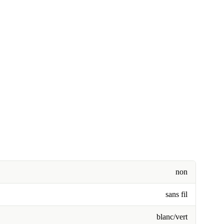
non
sans fil
blanc/vert