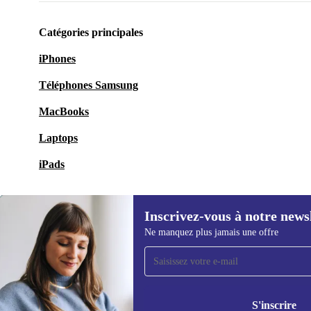
Catégories principales
iPhones
Téléphones Samsung
MacBooks
Laptops
iPads
Inscrivez-vous à notre news
Ne manquez plus jamais une offre
Recevoir offres et infos de
refurbed par mail
Ne manquez plus aucune offre.
Retrouvez les i
S'inscrire
politique de co