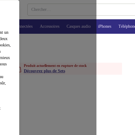
Montres connectées
Accessoires
Casques audio
iPhones
Téléphon
nt un
 deux
ookies,
n
 mieux
nous
Produit actuellement en rupture de stock
Découvrez plus de Sets
au
sûr,
t