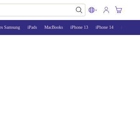
es Samsung
iPads
MacBooks
iPhone 13
iPhone 14
iPhone 15