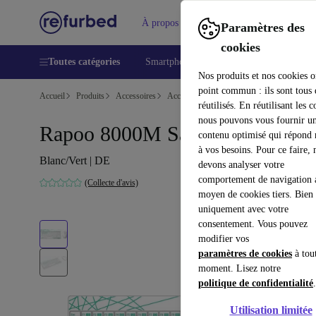
À propos
Aide
Paramètres des
cookies
Toutes catégories
Smartphones
Laptops
Tablettes
Nos produits et nos cookies o
point commun : ils sont tous
Accueil
Produits
Accessoires
Accessoires Ordinateur
Sets
réutilisés. En réutilisant les c
nous pouvons vous fournir u
Rapoo 8000M Sans Fil
contenu optimisé qui répond
à vos besoins. Pour ce faire, 
Blanc/Vert | DE
devons analyser votre
comportement de navigation 
(Collecte d'avis)
moyen de cookies tiers. Bien 
uniquement avec votre
consentement. Vous pouvez
modifier vos
paramètres de cookies
à tou
moment. Lisez notre
politique de confidentialité
.
Utilisation limitée