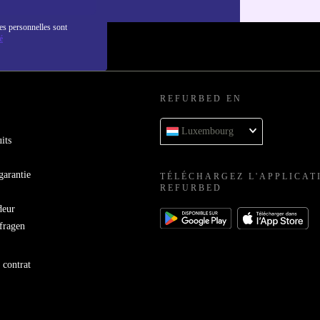
es personnelles sont
é
REFURBED EN
Luxembourg
its
garantie
TÉLÉCHARGEZ L'APPLICAT
REFURBED
deur
bfragen
 contrat