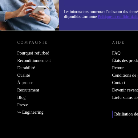
Les informations concernant l'utilisation des donné
disponibles dans notre
Politique de confidentialit
REFURBED LUXEMBOURG - RETHINK NEW.
COMPAGNIE
AIDE
Pourquoi refurbed
FAQ
Reconditionnement
États des produ
Durabilité
Retour
Qualité
Conditions de 
À propos
Contact
Recrutement
Devenir reven
Blog
Lieferstatus a
Presse
↪ Engineering
Résiliation de