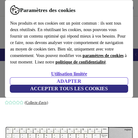
Télécharger l'application
Télécharger
Paramètres des cookies
Utilisez refurbed rapidement et facilement
Nos produits et nos cookies ont un point commun : ils sont tous
deux réutilisés. En réutilisant les cookies, nous pouvons vous
fournir un contenu optimisé qui répond mieux à vos besoins. Pour
ce faire, nous devons analyser votre comportement de navigation
au moyen de cookies tiers. Bien sûr, uniquement avec votre
Smartphones
Laptops
Tablettes
Montres connectées
Accessoires
C
consentement. Vous pouvez modifier vos
paramètres de cookies
à
tout moment. Lisez notre
politique de confidentialité
.
Accueil
Produits
Accessoires
Accessoires Ordinateur
Claviers
Utilisation limitée
ADAPTER
Rapoo E2710 Sans Fil
ACCEPTER TOUS LES COOKIES
Blanc
(Collecte d'avis)