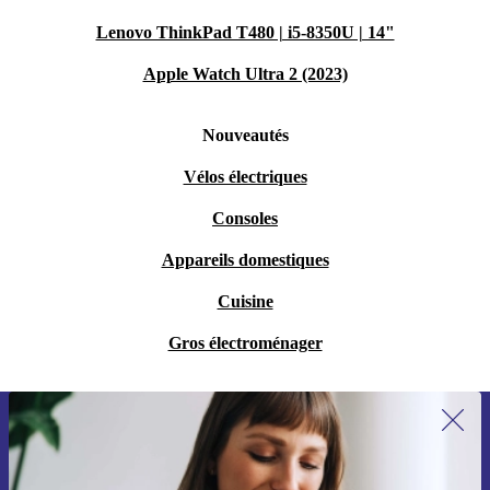
Lenovo ThinkPad T480 | i5-8350U | 14"
Apple Watch Ultra 2 (2023)
Nouveautés
Vélos électriques
Consoles
Appareils domestiques
Cuisine
Gros électroménager
Recevoir offres et infos de refurbed
par mail
Ne manquez plus aucune offre.