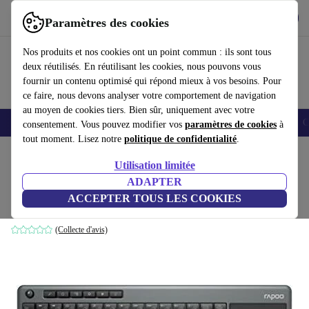
Télécharger l'application
Télécharger
Paramètres des cookies
Utilisez refurbed rapidement et facilement
Nos produits et nos cookies ont un point commun : ils sont tous
deux réutilisés. En réutilisant les cookies, nous pouvons vous
fournir un contenu optimisé qui répond mieux à vos besoins. Pour
ce faire, nous devons analyser votre comportement de navigation
au moyen de cookies tiers. Bien sûr, uniquement avec votre
Smartphones
Laptops
Tablettes
Montres connectées
Accessoires
C
consentement. Vous pouvez modifier vos
paramètres de cookies
à
tout moment. Lisez notre
politique de confidentialité
.
Accueil
Produits
Accessoires
Accessoires Ordinateur
Claviers
Utilisation limitée
ADAPTER
Rapoo K2600
ACCEPTER TOUS LES COOKIES
Noir
(Collecte d'avis)