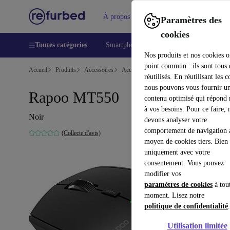
À propos
Aide
Paramètres des
cookies
Toutes catégories
Smartphones
Laptops
Tablettes
Nos produits et nos cookies o
point commun : ils sont tous
Accueil
Produits
Accessoires
Accessoires Ordinateur
Souris
réutilisés. En réutilisant les c
nous pouvons vous fournir u
Rapoo MT550
contenu optimisé qui répond
à vos besoins. Pour ce faire, 
Noir
devons analyser votre
comportement de navigation 
(Collecte d'avis)
moyen de cookies tiers. Bien 
uniquement avec votre
consentement. Vous pouvez
modifier vos
paramètres de cookies
à tou
moment. Lisez notre
politique de confidentialité
.
Utilisation limitée