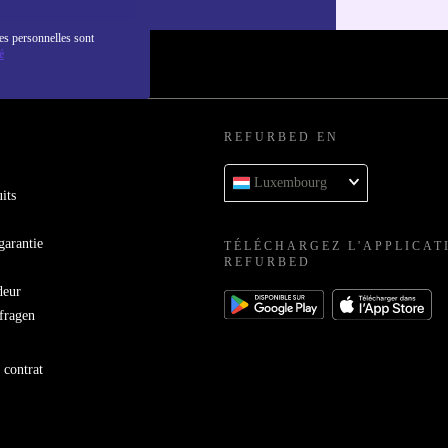
es personnelles sont
é
REFURBED EN
Luxembourg
its
garantie
TÉLÉCHARGEZ L'APPLICAT
REFURBED
deur
bfragen
 contrat