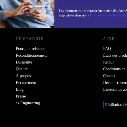
Les informations concernant l'utilisation des donné
disponibles dans notre
Politique de confidentialit
REFURBED LUXEMBOURG - RETHINK NEW.
COMPAGNIE
AIDE
Pourquoi refurbed
FAQ
Reconditionnement
États des produ
Durabilité
Retour
Qualité
Conditions de 
À propos
Contact
Recrutement
Devenir reven
Blog
Lieferstatus a
Presse
↪ Engineering
Résiliation de