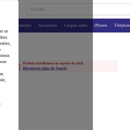
Montres connectées
Accessoires
Casques audio
iPhones
Téléphon
nt un
 deux
ookies,
n
 mieux
nous
Produit actuellement en rupture de stock
Découvrez plus de Souris
au
sûr,
t