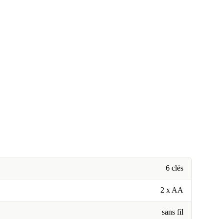
6 clés
2 x AA
sans fil