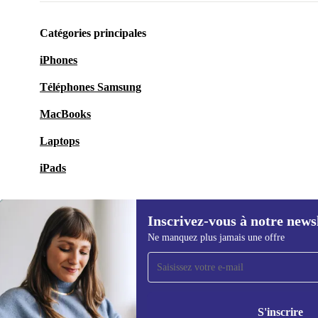
Catégories principales
iPhones
Téléphones Samsung
MacBooks
Laptops
iPads
Inscrivez-vous à notre news
Ne manquez plus jamais une offre
Recevoir offres et infos de
refurbed par mail
Ne manquez plus aucune offre.
Retrouvez les i
politique de co
S'inscrire