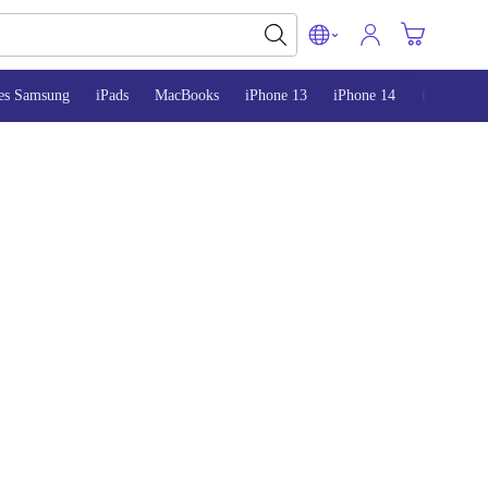
es Samsung
iPads
MacBooks
iPhone 13
iPhone 14
iPhone 15