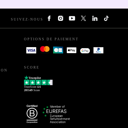
SUIVEZ-NOUS
OPTIONS DE PAIEMENT
SCORE
ION
Trustpilot
TrustScore
4.6
205549
Score