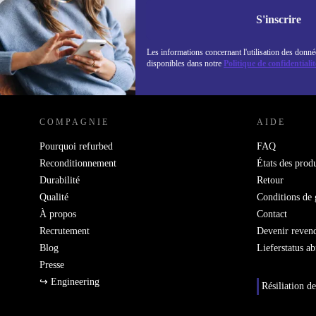
Retrouvez les i
politique de co
S'inscrire
Les informations concernant l'utilisation des donné
disponibles dans notre
Politique de confidentialit
REFURBED LUXEMBOURG - RETHINK NEW.
COMPAGNIE
AIDE
Pourquoi refurbed
FAQ
Reconditionnement
États des produ
Durabilité
Retour
Qualité
Conditions de 
À propos
Contact
Recrutement
Devenir reven
Blog
Lieferstatus a
Presse
↪ Engineering
Résiliation de