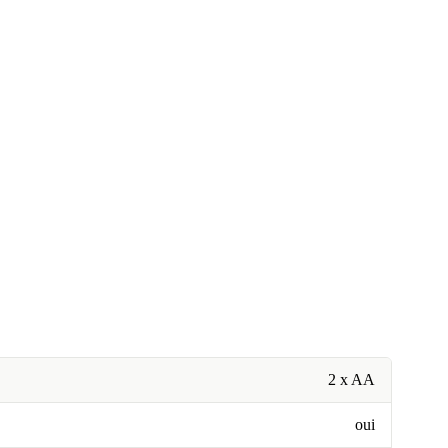
2 x AA
oui