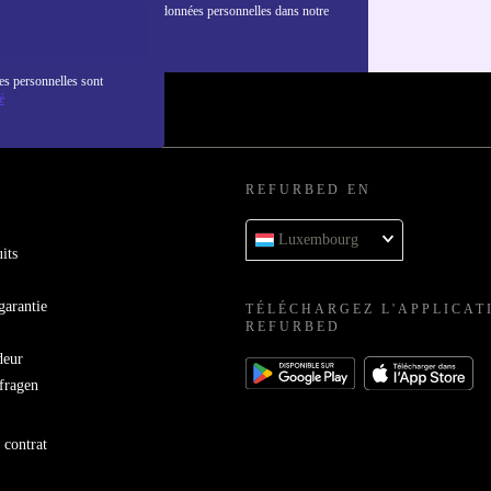
nformations sur l'utilisation des données personnelles dans notre
nfidentialité
.
es personnelles sont
é
REFURBED EN
Luxembourg
its
garantie
TÉLÉCHARGEZ L'APPLICAT
REFURBED
deur
bfragen
 contrat