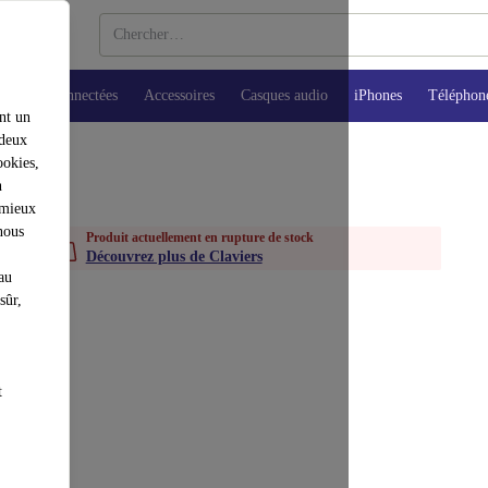
Montres connectées
Accessoires
Casques audio
iPhones
Téléphon
nt un
 deux
ookies,
n
 mieux
nous
Produit actuellement en rupture de stock
Découvrez plus de Claviers
au
sûr,
t