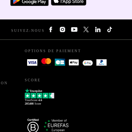
SUIVEZ-NOUS
OPTIONS DE PAIEMENT
SCORE
ION
Trustpilot
TrustScore
4.6
205408
Score