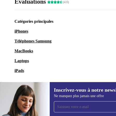
Évaluations
(4.6)
Catégories principales
iPhones
Téléphones Samsung
MacBooks
Laptops
iPads
Inscrivez-vous à notre news
Ne manquez plus jamais une offre
Recevoir offres et infos de
refurbed par mail
Ne manquez plus aucune offre.