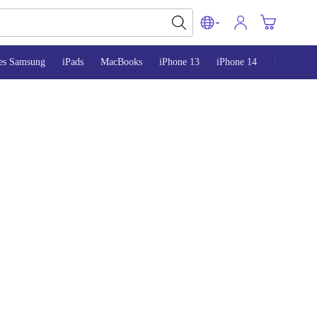
es Samsung
iPads
MacBooks
iPhone 13
iPhone 14
iPhone 15