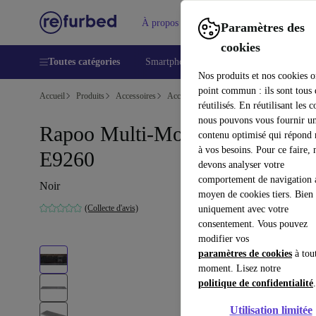
À propos
Aide
Paramètres des
cookies
Toutes catégories
Smartphones
Laptops
Tablettes
Nos produits et nos cookies o
point commun : ils sont tous
Accueil
Produits
Accessoires
Accessoires Ordinateur
Claviers
réutilisés. En réutilisant les c
nous pouvons vous fournir u
Rapoo Multi-Mode Sans Fil
contenu optimisé qui répond
à vos besoins. Pour ce faire, 
E9260
devons analyser votre
comportement de navigation 
Noir
moyen de cookies tiers. Bien 
(Collecte d'avis)
uniquement avec votre
consentement. Vous pouvez
modifier vos
paramètres de cookies
à tou
moment. Lisez notre
politique de confidentialité
.
Utilisation limitée