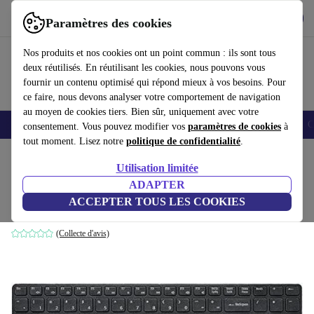
Télécharger l'application
Télécharger
Paramètres des cookies
Utilisez refurbed rapidement et facilement
Nos produits et nos cookies ont un point commun : ils sont tous
deux réutilisés. En réutilisant les cookies, nous pouvons vous
fournir un contenu optimisé qui répond mieux à vos besoins. Pour
ce faire, nous devons analyser votre comportement de navigation
au moyen de cookies tiers. Bien sûr, uniquement avec votre
Smartphones
Laptops
Tablettes
Montres connectées
Accessoires
C
consentement. Vous pouvez modifier vos
paramètres de cookies
à
tout moment. Lisez notre
politique de confidentialité
.
Accueil
Produits
Accessoires
Accessoires Ordinateur
Claviers
Utilisation limitée
ADAPTER
Rapoo Sans Fil Ultra-Fin E9100P
ACCEPTER TOUS LES COOKIES
Noir
(Collecte d'avis)